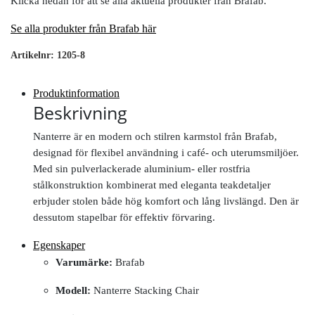
Klicka nedan för att se alla aktuella produkter från Brafab.
Se alla produkter från Brafab här
Artikelnr:
1205-8
Produktinformation
Beskrivning
Nanterre är en modern och stilren karmstol från Brafab,
designad för flexibel användning i café- och uterumsmiljöer.
Med sin pulverlackerade aluminium- eller rostfria
stålkonstruktion kombinerat med eleganta teakdetaljer
erbjuder stolen både hög komfort och lång livslängd. Den är
dessutom stapelbar för effektiv förvaring.
Egenskaper
Varumärke:
Brafab
Modell:
Nanterre Stacking Chair