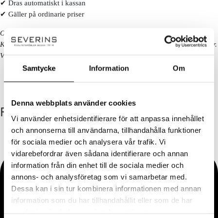
✔ Dras automatiskt i kassan
✔ Gäller på ordinarie priser
Observera!
Kan ej kombineras med andra erbjudanden eller redan nedsatta priser.
Vissa kategorier och varumärken är exkluderade. Se alla villkor
här!
Samtycke
Information
Om
Denna webbplats använder cookies
FÖLJ OSS
Vi använder enhetsidentifierare för att anpassa innehållet
och annonserna till användarna, tillhandahålla funktioner
för sociala medier och analysera vår trafik. Vi
vidarebefordrar även sådana identifierare och annan
information från din enhet till de sociala medier och
annons- och analysföretag som vi samarbetar med.
Dessa kan i sin tur kombinera informationen med annan
information som du har tillhandahållit eller som de har
samlat in när du har använt deras tjänster.