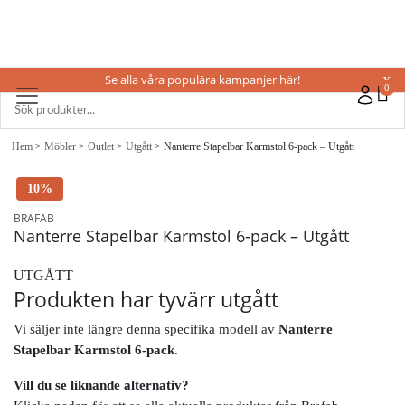
Se alla våra populära kampanjer här!
X
0
Hem
>
Möbler
>
Outlet
>
Utgått
> Nanterre Stapelbar Karmstol 6-pack – Utgått
10%
BRAFAB
Nanterre Stapelbar Karmstol 6-pack – Utgått
UTGÅTT
Produkten har tyvärr utgått
Vi säljer inte längre denna specifika modell av
Nanterre
Stapelbar Karmstol 6-pack
.
Vill du se liknande alternativ?