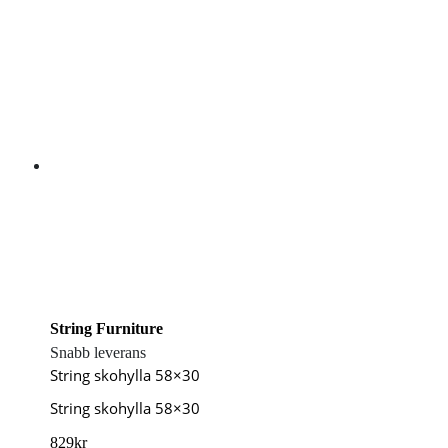
String Furniture
Snabb leverans
String skohylla 58×30
String skohylla 58×30
829
kr