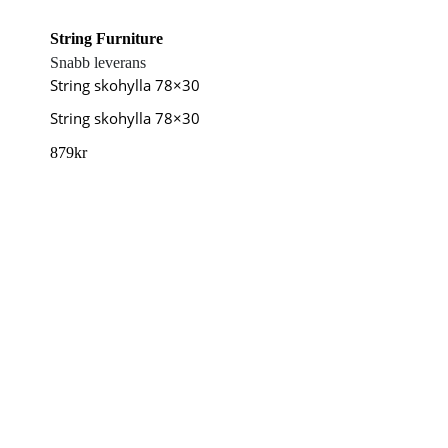
String Furniture
Snabb leverans
String skohylla 78×30
String skohylla 78×30
879
kr