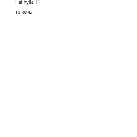
Hallhylla 11
10 399
kr