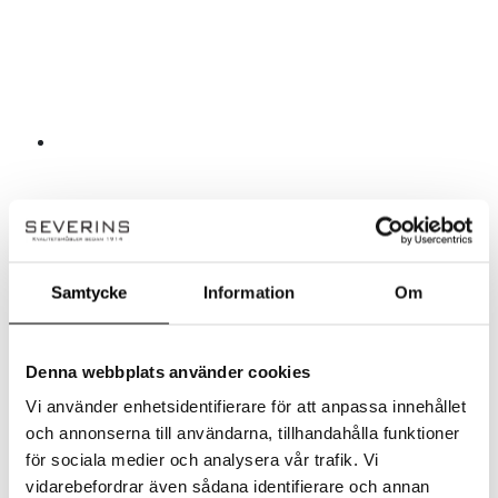
Samtycke
Information
Om
Scherlin
Snabb leverans
Denna webbplats använder cookies
Skohylla 7
Vi använder enhetsidentifierare för att anpassa innehållet
Skohylla 7
och annonserna till användarna, tillhandahålla funktioner
7 499
kr
för sociala medier och analysera vår trafik. Vi
vidarebefordrar även sådana identifierare och annan