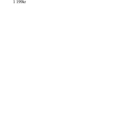
1 199
kr