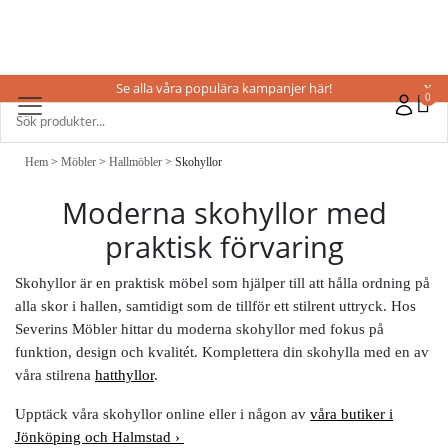
Se alla våra populära kampanjer här!
X
0
Hem
>
Möbler
>
Hallmöbler
> Skohyllor
Moderna skohyllor med
praktisk förvaring
Skohyllor är en praktisk möbel som hjälper till att hålla ordning på
alla skor i hallen, samtidigt som de tillför ett stilrent uttryck. Hos
Severins Möbler hittar du moderna skohyllor med fokus på
funktion, design och kvalitét. Komplettera din skohylla med en av
våra stilrena
hatthyllor
.
Upptäck våra skohyllor online eller i någon av
våra butiker i
Jönköping och Halmstad ›