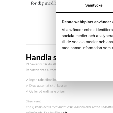
för dig med hund eller katt i hemmet.
Samtycke
Denna webbplats använder 
Vi använder enhetsidentifierar
sociala medier och analysera 
till de sociala medier och a
med annan information som du 
Handla smart – få 10% r
På Severins får du alltid 10% rabatt på ordinarie priser som 
Rabatten dras automatiskt i kassan – inga koder behövs.
✔ Ingen rabattkod behövs
✔ Dras automatiskt i kassan
✔ Gäller på ordinarie priser
Observera!
Kan ej kombineras med andra erbjudanden eller redan nedsatta 
exkluderade. Se alla villkor
här!