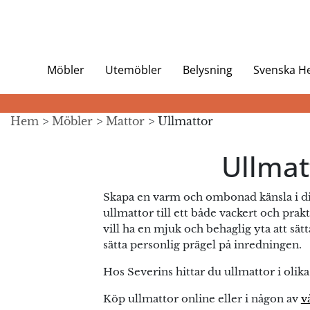
Möbler
Utemöbler
Belysning
Svenska 
Hem
>
Möbler
>
Mattor
> Ullmattor
Ullmat
Skapa en varm och ombonad känsla i ditt
ullmattor till ett både vackert och pra
vill ha en mjuk och behaglig yta att sät
sätta personlig prägel på inredningen.
Hos Severins hittar du ullmattor i olik
Köp ullmattor online eller i någon av
v