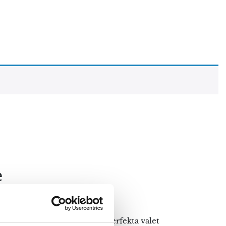
e
 Detta gör ullmattor till det perfekta valet