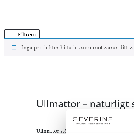
Filtrera
Inga produkter hittades som motsvarar ditt va
Ullmattor – naturlig
Ullmattor stöter bort smuts och dofter från 