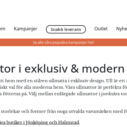
Hem
Kampanjer
Outlet
Nyhe
Snabb leverans
Se alla våra populära kampanjer här!
tor i exklusiv & modern
 hem med en stilren ullmatta i exklusiv design. Ull är ett s
ktiskt val för alla moderna hem. Våra ullmattor är perfekta
ta fötterna på. Välj mellan enfärgade ullmattor i jordnära to
a storlekar och former från noga utvalda varumärken med fo
åra butiker i Jönköping och Halmstad
.