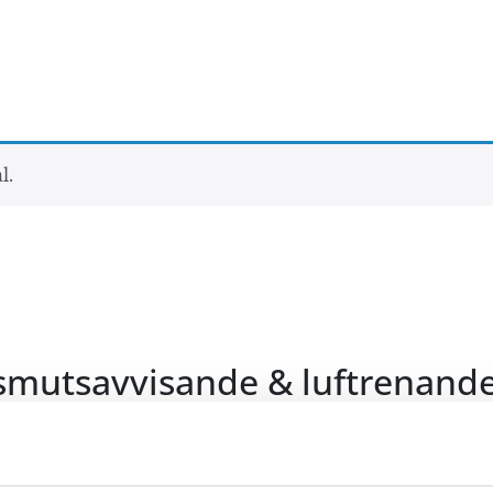
l.
t smutsavvisande & luftrenand
husdjur på ett naturligt sätt tack vare ullfibrernas struktur.