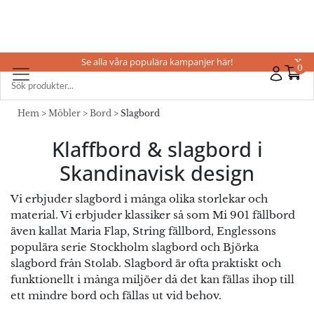
Se alla våra populära kampanjer här!
X
0
Hem
>
Möbler
>
Bord
> Slagbord
Klaffbord & slagbord i
Skandinavisk design
Vi erbjuder slagbord i många olika storlekar och
material. Vi erbjuder klassiker så som Mi 901 fällbord
även kallat Maria Flap, String fällbord, Englessons
populära serie Stockholm slagbord och Björka
slagbord från Stolab. Slagbord är ofta praktiskt och
funktionellt i många miljöer då det kan fällas ihop till
ett mindre bord och fällas ut vid behov.