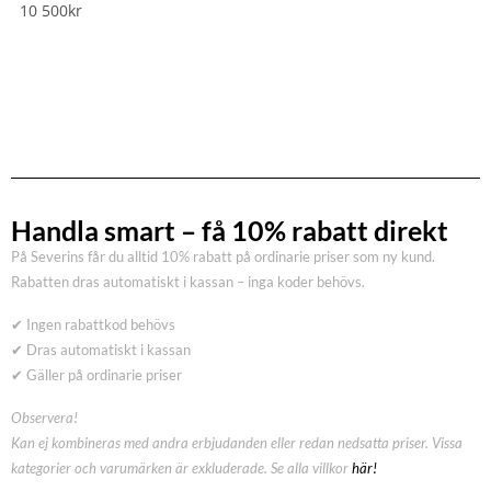
10 500
kr
Handla smart – få 10% rabatt direkt
På Severins får du alltid 10% rabatt på ordinarie priser som ny kund.
Rabatten dras automatiskt i kassan – inga koder behövs.
✔ Ingen rabattkod behövs
✔ Dras automatiskt i kassan
✔ Gäller på ordinarie priser
Observera!
Kan ej kombineras med andra erbjudanden eller redan nedsatta priser. Vissa
kategorier och varumärken är exkluderade. Se alla villkor
här!