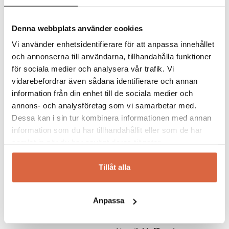
cm
Salvia Klaffbord 120-160×75
cm
Denna webbplats använder cookies
7 220
kr
Vi använder enhetsidentifierare för att anpassa innehållet
och annonserna till användarna, tillhandahålla funktioner
Betygsatt
5.00
för sociala medier och analysera vår trafik. Vi
av 5
vidarebefordrar även sådana identifierare och annan
information från din enhet till de sociala medier och
annons- och analysföretag som vi samarbetar med.
Dessa kan i sin tur kombinera informationen med annan
information som du har tillhandahållit eller som de har
samlat in när du har använt deras tjänster.
Tillåt alla
Anpassa
BORDBIRGER
SVENSKA HEM
Birdie klaffbord 90
Snabb leverans