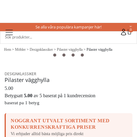
Se alla våra populära kampanjer här!
X
0
Hem
>
Möbler
>
Designklassiker
>
Pilaster vägghylla
> Pilaster vägghylla
DESIGNKLASSIKER
Pilaster vägghylla
5.00
Betygsatt
5.00
av 5 baserat på
1
kundrecension
baserat pa 1 betyg
NOGGRANT UTVALT SORTIMENT MED
KONKURRENSKRAFTIGA PRISER
Vi erbjuder alltid bästa möjliga pris direkt