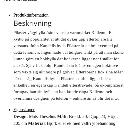
Produktinformation
Beskrivning
Pilaster vägghylla från svenska varumärket Källemo. Ett
kvitto på popularitet är att det dyker upp efterföljare lite
varstans. John Kandells hylla Pilaster är ett bra exempel på
detta fenomen. Ingen hade väl tidigare tänkt på att man skulle
kunna göra en bokhylla där böckerna ligger ner i stället för
att stå. Själv fick John Kandell sin idé av en egen boktrave
som växte sig allt högre på golvet. Efteraparna fick sina idéer
när de såg Kandells hylla. Pilasters storhet ligger i dess
enkelhet, en egenskap Kandell eftersträvade. Så okomplicerat
formgav han sin hylla att han kunde ringa Källemo och
överlämna designen på telefon – enklare än så blir det inte.
Egenskaper
Design
: Mats Theselius
Mått
: Bredd: 20, Djup: 23, Höjd:
205 cm
Material
: Björk eller ek med valfri ytbehandling