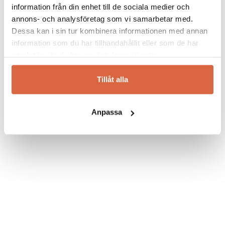
8 491
kr
information från din enhet till de sociala medier och
Betygsatt
5.00
av 5
annons- och analysföretag som vi samarbetar med.
Dessa kan i sin tur kombinera informationen med annan
information som du har tillhandahållit eller som de har
samlat in när du har använt deras tjänster.
Tillåt alla
Anpassa