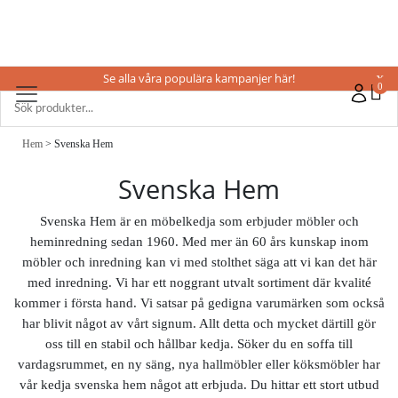
Se alla våra populära kampanjer här!
X
0
Hem
> Svenska Hem
Svenska Hem
Svenska Hem är en möbelkedja som erbjuder möbler och
heminredning sedan 1960. Med mer än 60 års kunskap inom
möbler och inredning kan vi med stolthet säga att vi kan det här
med inredning. Vi har ett noggrant utvalt sortiment där kvalité
kommer i första hand. Vi satsar på gedigna varumärken som också
har blivit något av vårt signum. Allt detta och mycket därtill gör
oss till en stabil och hållbar kedja. Söker du en soffa till
vardagsrummet, en ny säng, nya hallmöbler eller köksmöbler har
vår kedja svenska hem något att erbjuda. Du hittar ett stort utbud