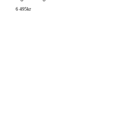
6 495
kr