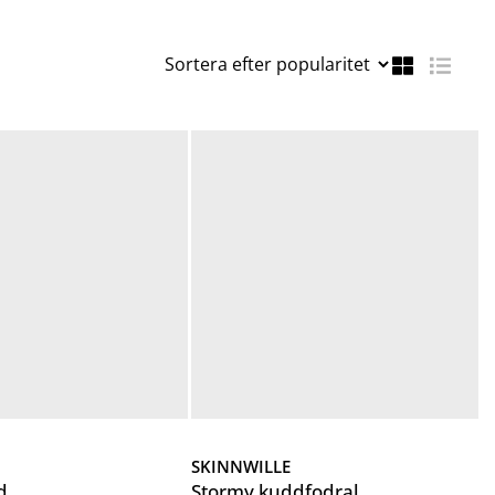
SKINNWILLE
d
Stormy kuddfodral