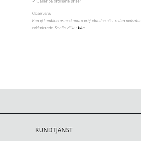
✔ Gäller på ordinarie priser
Observera!
Kan ej kombineras med andra erbjudanden eller redan nedsatta 
exkluderade. Se alla villkor
här!
KUNDTJÄNST