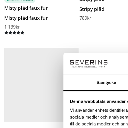
Misty pläd faux fur
Stripy pläd
Misty pläd faux fur
789
kr
1 139
kr
Betygsatt
5.00
av 5
Samtycke
Denna webbplats använder 
Vi använder enhetsidentifierar
sociala medier och analysera 
till de sociala medier och a