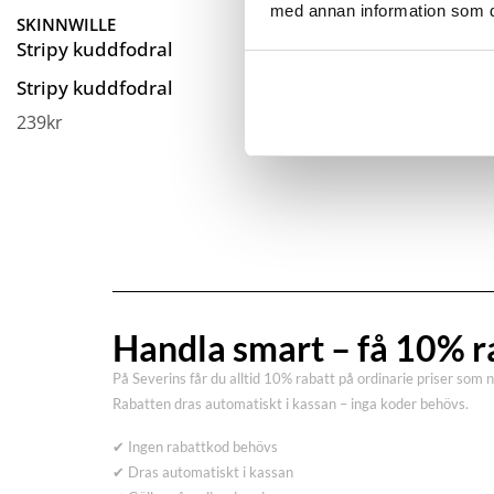
med annan information som du 
SKINNWILLE
Stripy kuddfodral
Stripy kuddfodral
239
kr
Handla smart – få 10% r
På Severins får du alltid 10% rabatt på ordinarie priser som 
Rabatten dras automatiskt i kassan – inga koder behövs.
✔ Ingen rabattkod behövs
✔ Dras automatiskt i kassan