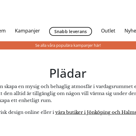
Hem
Kampanjer
Outlet
Nyhe
Snabb leverans
Se alla våra populära kampanjer här!
Plädar
kan skapa en mysig och behaglig atmosfär i vardagsrummet 
att den alltid är tillgänglig om någon vill värma sig under 
apa ett enhetligt rum.
visk design online eller i
våra butiker i Jönköping och Halm