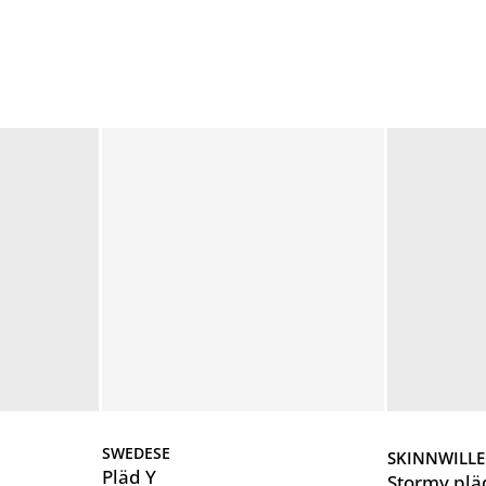
SWEDESE
SKINNWILLE
Pläd Y
Stormy plä