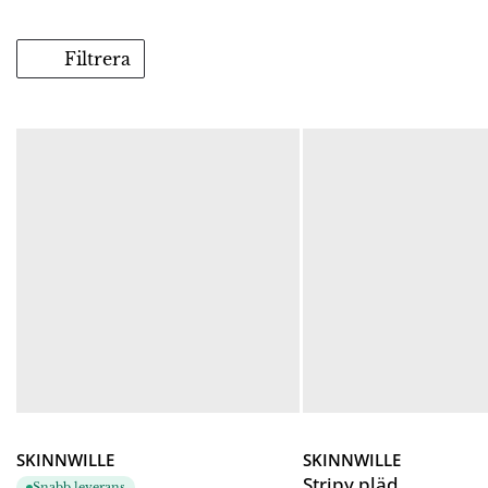
Filtrera
SKINNWILLE
SKINNWILLE
Stripy pläd
Snabb leverans