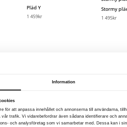
Pläd Y
Stormy plä
1 459
kr
1 495
kr
Information
cookies
e för att anpassa innehållet och annonserna till användarna, tillh
vår trafik. Vi vidarebefordrar även sådana identifierare och anna
nnons- och analysföretag som vi samarbetar med. Dessa kan i sin