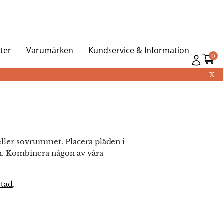
ter
Varumärken
Kundservice & Information
0
X
eller sovrummet. Placera pläden i
den. Kombinera någon av våra
stad
.