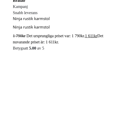
Brafab
Kampanj
Snabb leverans
Ninja rustik karmstol
Ninja rustik karmstol
1 790
kr
Det ursprungliga priset var: 1 790kr.
1 611
kr
Det
nuvarande priset är: 1 611kr.
Betygsatt
5.00
av 5