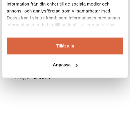
information från din enhet till de sociala medier och
annons- och analysföretag som vi samarbetar med.
10%
Dessa kan i sin tur kombinera informationen med annan
Brafab
information som du har tillhandahållit eller som de har
Kampanj
samlat in när du har använt deras tjänster.
Snabb leverans
Ulrika strandstol Svart
Tillåt alla
Ulrika strandstol Svart
750
kr
Det ursprungliga priset var: 750kr.
675
kr
Det
Anpassa
nuvarande priset är: 675kr.
Betygsatt
5.00
av 5