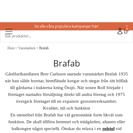
Se alla våra populära kampanjer här!
X
0
Hem
>
Varumärken
> Brafab
Brafab
Gårdfarihandlaren Bror Carlsson startade varumärket Brafab 1935
när han sålde borstar, hemflätade korgar och stegar från sitt bilflak
till gårdarna i trakterna kring Össjö. När sonen Rolf började i
företaget startades försäljning direkt till andra företag och 1975
övergick företaget till en expansiv grossistverksamhet.
Kvalitet, stil och funktion
En utemöbel från Brafab har väl genomtänk form likväl som
funktion. De skall tillföra hemmet och trädgården, altanen eller
balkongen något speciellt. Önskar du relaxa i en
solstol
vid