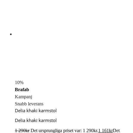
10%
Brafab
Kampanj
Snabb leverans
Delia khaki karmstol
Delia khaki karmstol
1 290
kr
Det ursprungliga priset var: 1 290kr.
1 161
kr
Det