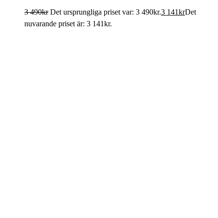
3 490
kr
Det ursprungliga priset var: 3 490kr.
3 141
kr
Det
nuvarande priset är: 3 141kr.