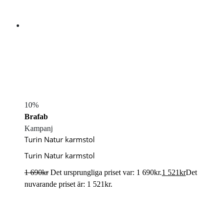
10%
Brafab
Kampanj
Turin Natur karmstol
Turin Natur karmstol
1 690
kr
Det ursprungliga priset var: 1 690kr.
1 521
kr
Det
nuvarande priset är: 1 521kr.