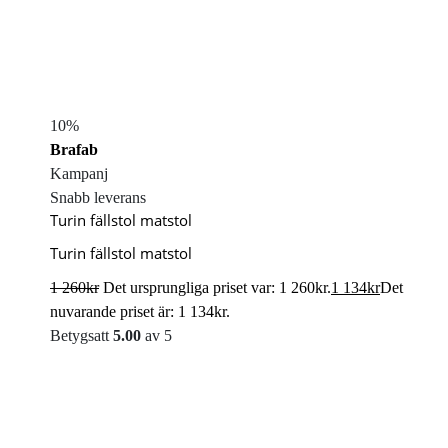
10%
Brafab
Kampanj
Snabb leverans
Turin fällstol matstol
Turin fällstol matstol
1 260
kr
Det ursprungliga priset var: 1 260kr.
1 134
kr
Det
nuvarande priset är: 1 134kr.
Betygsatt
5.00
av 5