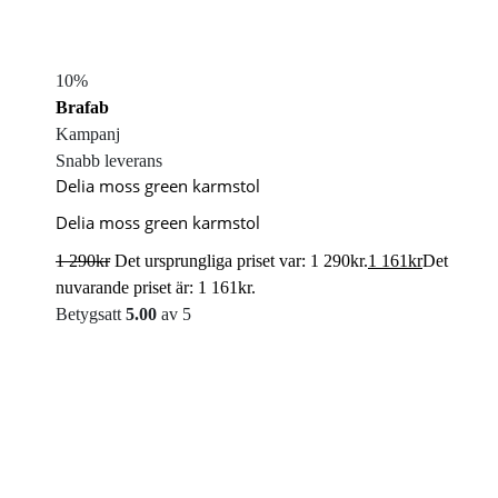
10%
Brafab
Kampanj
Snabb leverans
Delia moss green karmstol
Delia moss green karmstol
1 290
kr
Det ursprungliga priset var: 1 290kr.
1 161
kr
Det
nuvarande priset är: 1 161kr.
Betygsatt
5.00
av 5