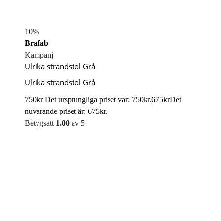
10%
Brafab
Kampanj
Ulrika strandstol Grå
Ulrika strandstol Grå
750
kr
Det ursprungliga priset var: 750kr.
675
kr
Det
nuvarande priset är: 675kr.
Betygsatt
1.00
av 5