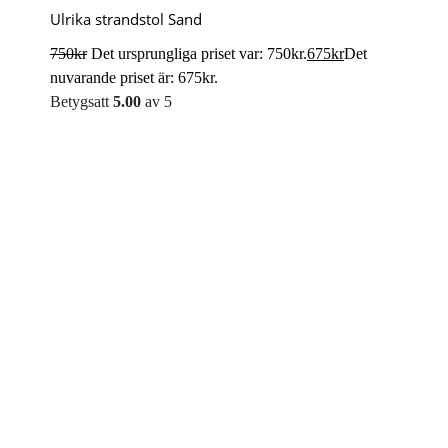
Ulrika strandstol Sand
750
kr
Det ursprungliga priset var: 750kr.
675
kr
Det
nuvarande priset är: 675kr.
Betygsatt
5.00
av 5