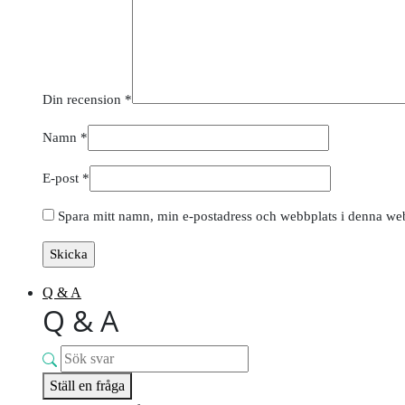
Din recension
*
Namn
*
E-post
*
Spara mitt namn, min e-postadress och webbplats i denna webb
Q & A
Q & A
Ställ en fråga