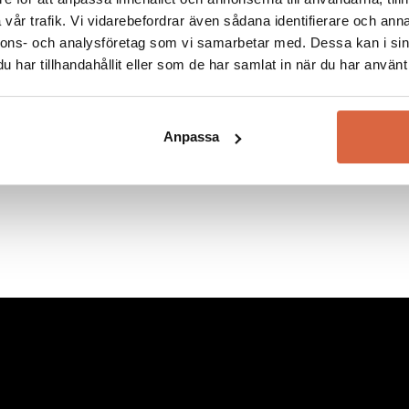
vår trafik. Vi vidarebefordrar även sådana identifierare och anna
nnons- och analysföretag som vi samarbetar med. Dessa kan i sin
har tillhandahållit eller som de har samlat in när du har använt 
Anpassa
Vissa kategorier och varumärken är exkluderade. Se alla villkor
här!