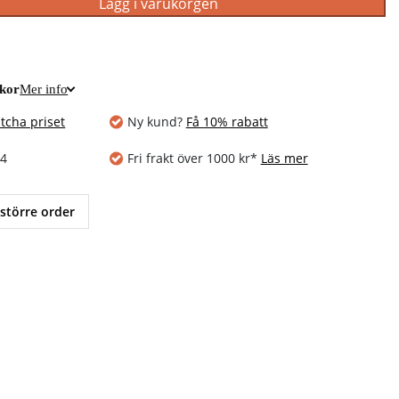
Lägg i varukorgen
ckor
Mer info
tcha priset
Ny kund?
Få 10% rabatt
14
Fri frakt över 1000 kr*
Läs mer
 större order