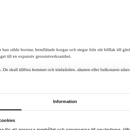
n sålde borstar, hemflätade korgar och stegar från sitt bilflak till gård
aget till en expansiv grossistverksamhet.
De skall tillföra hemmet och trädgården, altanen eller balkongen något
ommarkvällar eller ta en fika på balkongen har vi något för dig. Du s
smöbler som håller år efter år.
Information
direkt
cookies
e för att anpassa innehållet och annonserna till användarna, tillh