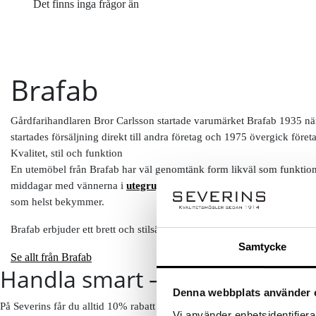
Det finns inga frågor än
Brafab
Gårdfarihandlaren Bror Carlsson startade varumärket Brafab 1935 när ha
startades försäljning direkt till andra företag och 1975 övergick föret
Kvalitet, stil och funktion
En utemöbel från Brafab har väl genomtänk form likväl som funktion. 
middagar med vännerna i
utegruppen
eller
soffgruppen
under sena s
som helst bekymmer.
Brafab erbjuder ett brett och stilsäkert sortiment av bekväma trädgård
Samtycke
Se allt från Brafab
Handla smart – få 10% rabatt 
Denna webbplats använder 
På Severins får du alltid 10% rabatt på ordinarie priser som ny kund.
Vi använder enhetsidentifierar