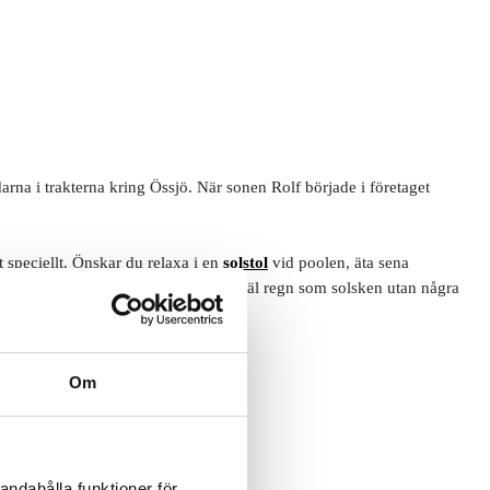
arna i trakterna kring Össjö. När sonen Rolf började i företaget
 speciellt. Önskar du relaxa i en
solstol
vid poolen, äta sena
kall kunna använda
utemöblerna
i såväl regn som solsken utan några
Om
andahålla funktioner för