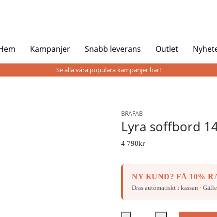
 Hem
Kampanjer
Snabb leverans
Outlet
Nyhet
Se alla våra populära kampanjer här!
BRAFAB
Lyra soffbord 1
4 790
kr
NY KUND? FÅ 10% RA
Dras automatiskt i kassan · Gälle