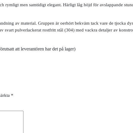
ch rymligt men samtidigt elegant. Härligt låg höjd för avslappande stunde
andning av material. Gruppen är oerhört bekväm tack vare de tjocka d
vart pulverlackerat rostfritt stål (304) med vackra detaljer av konstrot
tsatt att leverantören har det på lager)
märkta
*