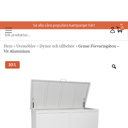
Se alla våra populära kampanjer här!
X
0
Hem
>
Utemöbler
>
Dynor och tillbehör
> Grasse Förvaringsbox –
Vit Aluminium
10%