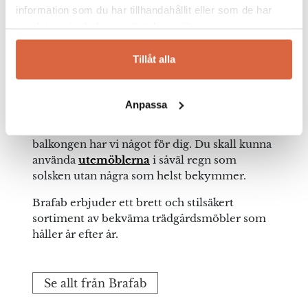
företaget till en expansiv grossistverksamhet.
information som du har tillhandahållit eller som de har
Kvalitet, stil och funktion
samlat in när du har använt deras tjänster.
Djup: 75 cm
En utemöbel från Brafab har väl genomtänk
form likväl som funktion. De skall tillföra
Tillåt alla
Höjd: 81 cm
hemmet och trädgården, altanen eller
balkongen något speciellt. Önskar du relaxa i
en
solstol
vid poolen, äta sena middagar med
Anpassa
vännerna i
utegruppen
eller
soffgruppen
under sena sommarkvällar eller ta en fika på
balkongen har vi något för dig. Du skall kunna
använda
utemöblerna
i såväl regn som
solsken utan några som helst bekymmer.
Brafab erbjuder ett brett och stilsäkert
sortiment av bekväma trädgårdsmöbler som
håller år efter år.
Se allt från Brafab