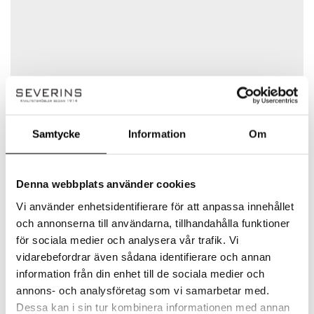
Funktioner:
Ditt betyg
Det finns inga frågor än
Din recension
*
Låsbar med gasfjäder (gas piston)
Hjul på ena sidan för flyttbarhet
Tillbehör (ingår):
Namn
*
Samtycke
Information
Om
Gas pistong (10‑4650‑40)
Brafab
Denna webbplats använder cookies
E-post
*
Monteringssats (10‑4650‑01)
Vi använder enhetsidentifierare för att anpassa innehållet
Gårdfarihandlaren Bror Carlsson startade
och annonserna till användarna, tillhandahålla funktioner
Hjul (10‑4650‑38)
varumärket Brafab 1935 när han sålde borstar,
för sociala medier och analysera vår trafik. Vi
hemflätade korgar och stegar från sitt bilflak
Spara mitt namn, min e-postadress och webbplats i
vidarebefordrar även sådana identifierare och annan
Mått:
till gårdarna i trakterna kring Össjö. När sonen
denna webbläsare till nästa gång jag skriver en
information från din enhet till de sociala medier och
Rolf började i företaget startades försäljning
kommentar.
annons- och analysföretag som vi samarbetar med.
direkt till andra företag och 1975 övergick
Bredd: 125 cm
Dessa kan i sin tur kombinera informationen med annan