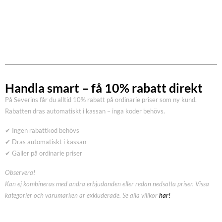
Handla smart – få 10% rabatt direkt
På Severins får du alltid 10% rabatt på ordinarie priser som ny kund.
Rabatten dras automatiskt i kassan – inga koder behövs.
✔ Ingen rabattkod behövs
✔ Dras automatiskt i kassan
✔ Gäller på ordinarie priser
Observera!
Kan ej kombineras med andra erbjudanden eller redan nedsatta priser. Vissa
kategorier och varumärken är exkluderade. Se alla villkor
här!