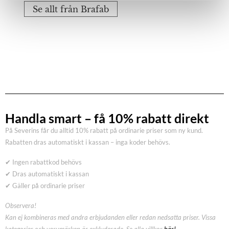
Se allt från Brafab
Handla smart – få 10% rabatt direkt
På Severins får du alltid 10% rabatt på ordinarie priser som ny kund.
Rabatten dras automatiskt i kassan – inga koder behövs.
✔ Ingen rabattkod behövs
✔ Dras automatiskt i kassan
✔ Gäller på ordinarie priser
Observera!
Kan ej kombineras med andra erbjudanden eller redan nedsatta priser. Vissa
kategorier och varumärken är exkluderade. Se alla villkor
här!