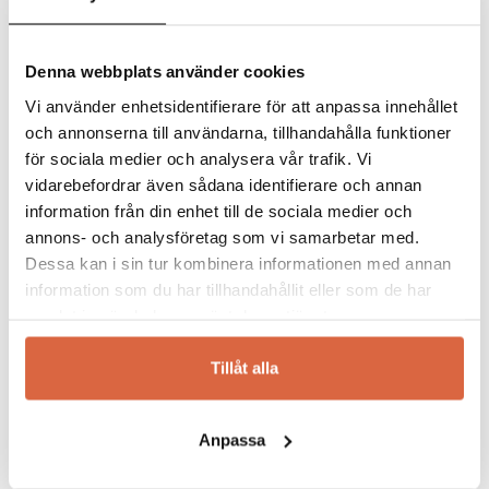
Rolf började i företaget startades försäljning
kommentar.
direkt till andra företag och 1975 övergick
företaget till en expansiv grossistverksamhet.
Denna webbplats använder cookies
Kvalitet, stil och funktion
Vi använder enhetsidentifierare för att anpassa innehållet
En utemöbel från Brafab har väl genomtänk
och annonserna till användarna, tillhandahålla funktioner
form likväl som funktion. De skall tillföra
för sociala medier och analysera vår trafik. Vi
hemmet och trädgården, altanen eller
vidarebefordrar även sådana identifierare och annan
balkongen något speciellt. Önskar du relaxa i
information från din enhet till de sociala medier och
en
solstol
vid poolen, äta sena middagar med
vännerna i
utegruppen
eller
soffgruppen
annons- och analysföretag som vi samarbetar med.
under sena sommarkvällar eller ta en fika på
Dessa kan i sin tur kombinera informationen med annan
balkongen har vi något för dig. Du skall kunna
information som du har tillhandahållit eller som de har
använda
utemöblerna
i såväl regn som
samlat in när du har använt deras tjänster.
solsken utan några som helst bekymmer.
Tillåt alla
Brafab erbjuder ett brett och stilsäkert
sortiment av bekväma trädgårdsmöbler som
håller år efter år.
Anpassa