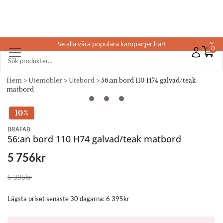
Se alla våra populära kampanjer här!
X
0
Hem
>
Utemöbler
>
Utebord
> 56:an bord 110 H74 galvad/teak
matbord
10%
BRAFAB
56:an bord 110 H74 galvad/teak matbord
5 756
kr
6 395
kr
Lägsta priset senaste 30 dagarna:
6 395
kr