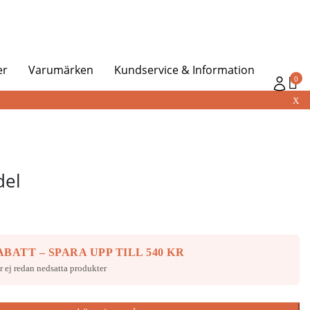
er
Varumärken
Kundservice & Information
0
X
del
BATT – SPARA UPP TILL 540 KR
r ej redan nedsatta produkter