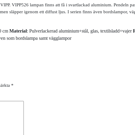
IPP. VIPP526 lampan finns att få i svartlackad aluminium. Pendeln pas
men släpper igenom ett diffust ljus. I serien finns även bordslampor, 
00 cm
Material
: Pulverlackerad aluminium+stål, glas, textilsladd+vajer
även som bordslampa samt vägglampor
märkta
*