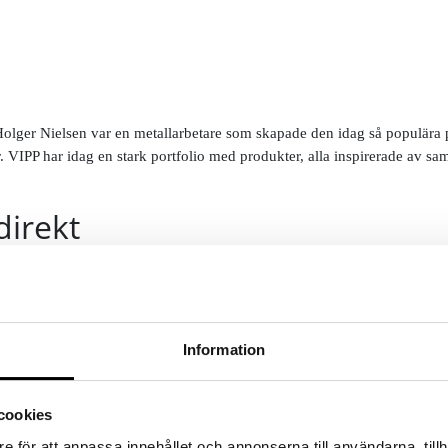
ger Nielsen var en metallarbetare som skapade den idag så populära ped
VIPP har idag en stark portfolio med produkter, alla inspirerade av sa
direkt
Information
cookies
Vissa kategorier och varumärken är exkluderade. Se alla villkor
här!
e för att anpassa innehållet och annonserna till användarna, tillh