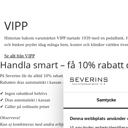
VIPP
Historian bakom varumärket VIPP startade 1939 med en pedalhink. Hol
och hinken pryder idag många hem, kontor och kliniker världen över. 
Se allt från VIPP
Handla smart – få 10% rabatt 
På Severins får du alltid 10% rabatt på ordinarie priser som ny kund.
Rabatten dras automatiskt i kassan – inga koder behövs.
✔ Ingen rabattkod behövs
Samtycke
✔ Dras automatiskt i kassan
✔ Gäller på ordinarie priser
Observera!
Denna webbplats använder 
Kan ej kombineras med andra erbjudanden eller redan nedsatta priser. 
Vi använder enhetsidentifierar