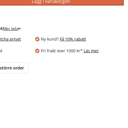
Lägg i varukorgen
26
Mer info
tcha priset
Ny kund?
Få 10% rabatt
14
Fri frakt över 1000 kr*
Läs mer
 större order