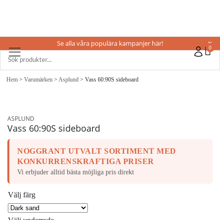
Se alla våra populära kampanjer här!
X
0
Hem
>
Varumärken
>
Asplund
> Vass 60:90S sideboard
ASPLUND
Vass 60:90S sideboard
NOGGRANT UTVALT SORTIMENT MED
KONKURRENSKRAFTIGA PRISER
Vi erbjuder alltid bästa möjliga pris direkt
Välj färg