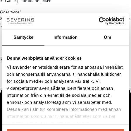
✔ Gäller på ordinarie priser
Observera!
Kan ej kombineras med andra erbjudanden eller redan nedsatta priser.
Vissa kategorier och varumärken är exkluderade. Se alla villkor
här!
Samtycke
Information
Om
FÖLJ OSS
Denna webbplats använder cookies
Vi använder enhetsidentifierare för att anpassa innehållet
och annonserna till användarna, tillhandahålla funktioner
för sociala medier och analysera vår trafik. Vi
vidarebefordrar även sådana identifierare och annan
information från din enhet till de sociala medier och
annons- och analysföretag som vi samarbetar med.
Dessa kan i sin tur kombinera informationen med annan
information som du har tillhandahållit eller som de har
samlat in när du har använt deras tjänster.