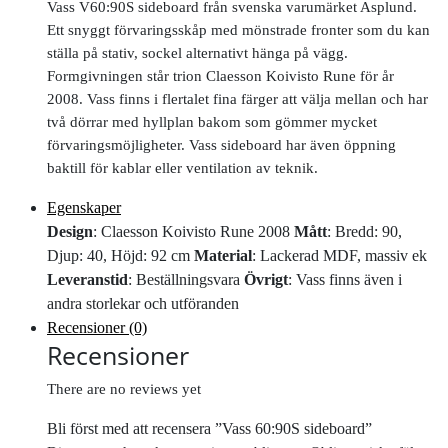
Vass V60:90S sideboard från svenska varumärket Asplund.
Ett snyggt förvaringsskåp med mönstrade fronter som du kan
ställa på stativ, sockel alternativt hänga på vägg.
Formgivningen står trion Claesson Koivisto Rune för år
2008. Vass finns i flertalet fina färger att välja mellan och har
två dörrar med hyllplan bakom som gömmer mycket
förvaringsmöjligheter. Vass sideboard har även öppning
baktill för kablar eller ventilation av teknik.
Egenskaper
Design
: Claesson Koivisto Rune 2008
Mått
: Bredd: 90,
Djup: 40, Höjd: 92 cm
Material
: Lackerad MDF, massiv ek
Leveranstid
: Beställningsvara
Övrigt
: Vass finns även i
andra storlekar och utföranden
Recensioner (0)
Recensioner
There are no reviews yet
Bli först med att recensera ”Vass 60:90S sideboard”