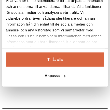
Vi använder enhetsidentifierare för att anpassa innehållet
kommentar.
alldeles för dyrt så de lät tillverka en egen
och annonserna till användarna, tillhandahålla funktioner
variant, fick patent på fogningen och var helt
plötsligt möbelsnickare. Möbler från Fogia
för sociala medier och analysera vår trafik. Vi
tillverkas alltid utifrån nya influenser och de
vidarebefordrar även sådana identifierare och annan
bästa och mest lämpliga materialen, för att ge
information från din enhet till de sociala medier och
dig som kund tidlösa möbler med hög kvalitet
annons- och analysföretag som vi samarbetar med.
och design.
Dessa kan i sin tur kombinera informationen med annan
information som du har tillhandahållit eller som de har
Se alla våra möbler från Fogia online eller i
samlat in när du har använt deras tjänster.
våra butiker i Jönköping och Halmstad.
Tillåt alla
Se allt från Fogia
Anpassa