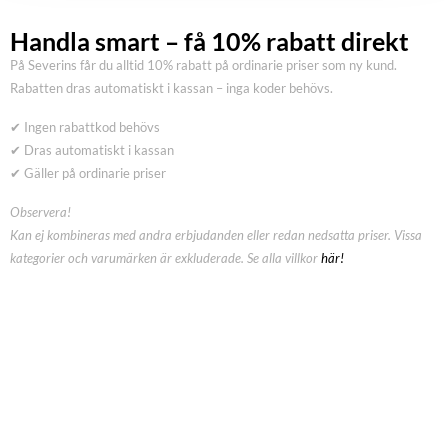
Handla smart – få 10% rabatt direkt
På Severins får du alltid 10% rabatt på ordinarie priser som ny kund.
Rabatten dras automatiskt i kassan – inga koder behövs.
✔ Ingen rabattkod behövs
✔ Dras automatiskt i kassan
✔ Gäller på ordinarie priser
Observera!
Kan ej kombineras med andra erbjudanden eller redan nedsatta priser. Vissa
kategorier och varumärken är exkluderade. Se alla villkor
här!