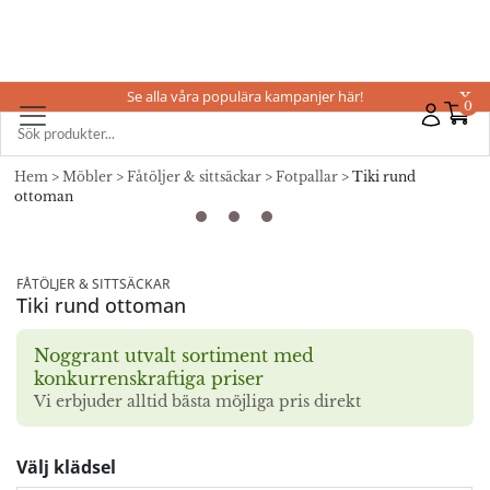
Se alla våra populära kampanjer här!
X
0
Hem
>
Möbler
>
Fåtöljer & sittsäckar
>
Fotpallar
> Tiki rund
ottoman
FÅTÖLJER & SITTSÄCKAR
Tiki rund ottoman
Noggrant utvalt sortiment med
konkurrenskraftiga priser
Vi erbjuder alltid bästa möjliga pris direkt
Välj klädsel