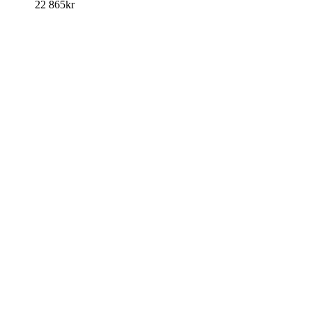
22 865
kr