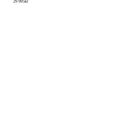
29 995
kr