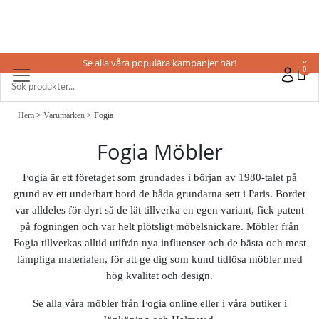
Se alla våra populära kampanjer här!
X
0
Hem
>
Varumärken
> Fogia
Fogia Möbler
Fogia är ett företaget som grundades i början av 1980-talet på
grund av ett underbart bord de båda grundarna sett i Paris. Bordet
var alldeles för dyrt så de lät tillverka en egen variant, fick patent
på fogningen och var helt plötsligt möbelsnickare. Möbler från
Fogia tillverkas alltid utifrån nya influenser och de bästa och mest
lämpliga materialen, för att ge dig som kund tidlösa möbler med
hög kvalitet och design.
Se alla våra möbler från Fogia online eller i våra butiker i