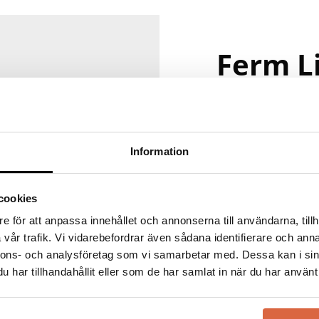
Ferm L
Ferm Living – Dan
Ferm Living är ett
dansk skandinavisk
Information
modern estetik, fu
hittar du ett bret
– från möbler och 
cookies
hemtextilier.
na webbläsare till nästa gång jag skriver en kommentar.
e för att anpassa innehållet och annonserna till användarna, tillh
Varumärket Ferm Li
vår trafik. Vi vidarebefordrar även sådana identifierare och anna
kombinerar traditi
nnons- och analysföretag som vi samarbetar med. Dessa kan i sin
resulterar i möbler
har tillhandahållit eller som de har samlat in när du har använt 
visuellt tilltaland
rena linjer, unika 
Living ett självkla