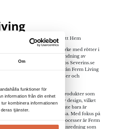
iving
sk Skandinavisk Design för Ditt Hem
 internationellt erkänt varumärke med rötter i
 design, känt för sin unika blandning av
Om
nktionalitet och hållbarhet. Hos Severins.se
t utbud av eleganta produkter från Ferm Living
belysning till inredningsdetaljer och
andahålla funktioner för
ving strävar efter att skapa produkter som
n information från din enhet
onellt hantverk med innovativ design, vilket
 tur kombinera informationen
 och inredningsartiklar som inte bara är
deras tjänster.
e utan också praktiska och tidlösa. Med fokus på
materialval och miljövänliga processer är Ferm
rt val för dig som vill skapa en inredning som