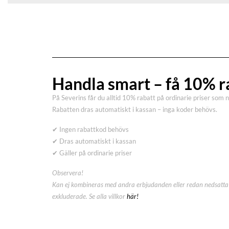
Handla smart – få 10% r
På Severins får du alltid 10% rabatt på ordinarie priser som 
Rabatten dras automatiskt i kassan – inga koder behövs.
✔ Ingen rabattkod behövs
✔ Dras automatiskt i kassan
✔ Gäller på ordinarie priser
Observera!
Kan ej kombineras med andra erbjudanden eller redan nedsatta 
exkluderade. Se alla villkor
här!