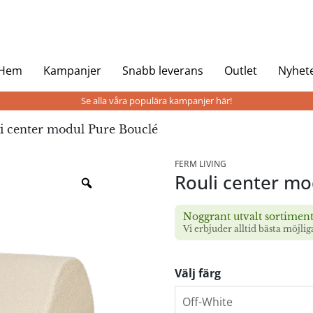
 Hem
Kampanjer
Snabb leverans
Outlet
Nyhet
Se alla våra populära kampanjer här!
i center modul Pure Bouclé
FERM LIVING
Rouli center mo
Noggrant utvalt sortimen
Vi erbjuder alltid bästa möjlig
Välj färg