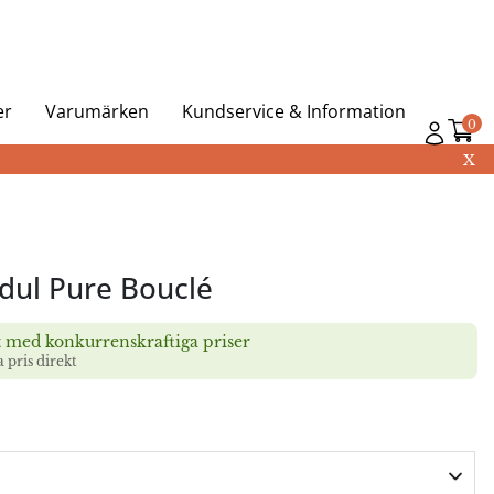
er
Varumärken
Kundservice & Information
0
X
dul Pure Bouclé
t med konkurrenskraftiga priser
a pris direkt