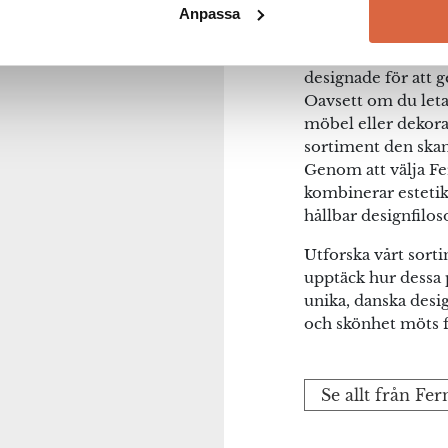
Anpassa
både inspirerar och
På Severins.se erb
designade för att 
Oavsett om du leta
möbel eller dekora
sortiment den skand
Genom att välja Fe
kombinerar estetik
hållbar designfiloso
Utforska vårt sort
upptäck hur dessa 
unika, danska desi
och skönhet möts f
Se allt från Fe