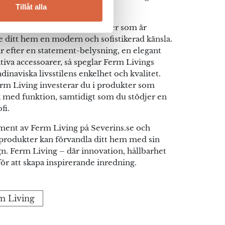
Tillåt alla
 varar.
juder vi Ferm Living-produkter som är
ge ditt hem en modern och sofistikerad känsla.
r efter en statement-belysning, en elegant
tiva accessoarer, så speglar Ferm Livings
inaviska livsstilens enkelhet och kvalitet.
rm Living investerar du i produkter som
 med funktion, samtidigt som du stödjer en
fi.
iment av Ferm Living på Severins.se och
produkter kan förvandla ditt hem med sin
gn. Ferm Living – där innovation, hållbarhet
ör att skapa inspirerande inredning.
rm Living