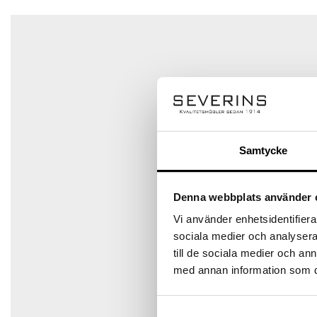
Namn
*
E-post
*
Samtycke
Denna webbplats använder 
Spara mitt namn, min e-postadress och webbplats i den
Vi använder enhetsidentifierar
sociala medier och analysera 
till de sociala medier och a
med annan information som du 