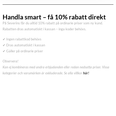
Handla smart – få 10% rabatt direkt
På Severins får du alltid 10% rabatt på ordinarie priser som ny kund.
Rabatten dras automatiskt i kassan – inga koder behövs.
✔ Ingen rabattkod behövs
✔ Dras automatiskt i kassan
✔ Gäller på ordinarie priser
Observera!
Kan ej kombineras med andra erbjudanden eller redan nedsatta priser. Vissa
kategorier och varumärken är exkluderade. Se alla villkor
här!