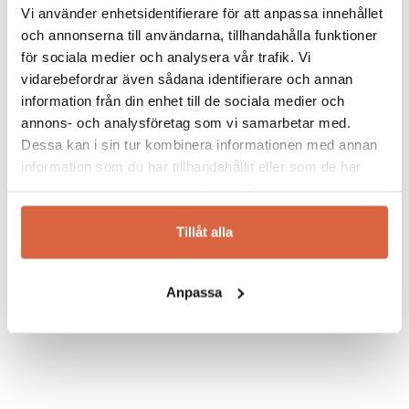
balkongen något speciellt. Önskar du relaxa i
Vi använder enhetsidentifierare för att anpassa innehållet
en
solstol
vid poolen, äta sena middagar med
och annonserna till användarna, tillhandahålla funktioner
vännerna i
utegruppen
eller
soffgruppen
för sociala medier och analysera vår trafik. Vi
under sena sommarkvällar eller ta en fika på
vidarebefordrar även sådana identifierare och annan
balkongen har vi något för dig. Du skall kunna
information från din enhet till de sociala medier och
använda
utemöblerna
i såväl regn som
annons- och analysföretag som vi samarbetar med.
solsken utan några som helst bekymmer.
Dessa kan i sin tur kombinera informationen med annan
Brafab erbjuder ett brett och stilsäkert
information som du har tillhandahållit eller som de har
sortiment av bekväma trädgårdsmöbler som
samlat in när du har använt deras tjänster.
håller år efter år.
Tillåt alla
Se allt från Brafab
Anpassa