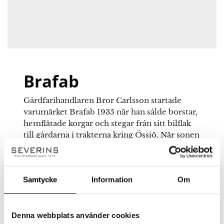
Namn
*
E-post
*
Brafab
Gårdfarihandlaren Bror Carlsson startade
Spara mitt namn, min e-postadress och webbplats i
varumärket Brafab 1935 när han sålde borstar,
denna webbläsare till nästa gång jag skriver en
hemflätade korgar och stegar från sitt bilflak
kommentar.
till gårdarna i trakterna kring Össjö. När sonen
Rolf började i företaget startades försäljning
direkt till andra företag och 1975 övergick
företaget till en expansiv grossistverksamhet.
Samtycke
Information
Om
Kvalitet, stil och funktion
En utemöbel från Brafab har väl genomtänk
form likväl som funktion. De skall tillföra
hemmet och trädgården, altanen eller
Denna webbplats använder cookies