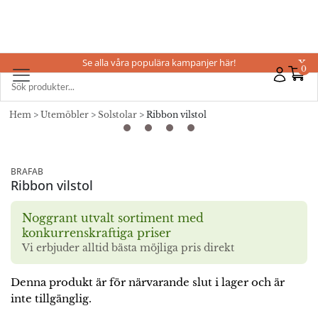
Se alla våra populära kampanjer här!
X
0
Hem
>
Utemöbler
>
Solstolar
> Ribbon vilstol
BRAFAB
Ribbon vilstol
Noggrant utvalt sortiment med
konkurrenskraftiga priser
Vi erbjuder alltid bästa möjliga pris direkt
Denna produkt är för närvarande slut i lager och är
inte tillgänglig.