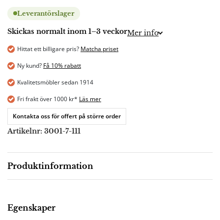
Leverantörslager
Skickas normalt inom 1–3 veckor
Mer info
Hittat ett billigare pris?
Matcha priset
Ny kund?
Få 10% rabatt
Kvalitetsmöbler sedan 1914
Fri frakt över 1000 kr*
Läs mer
Kontakta oss för offert på större order
Artikelnr:
3001-7-111
Produktinformation
Beskrivning
Egenskaper