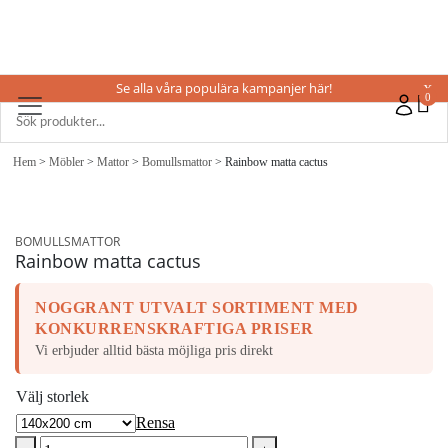
Se alla våra populära kampanjer här!
X
0
Hem
>
Möbler
>
Mattor
>
Bomullsmattor
> Rainbow matta cactus
BOMULLSMATTOR
Rainbow matta cactus
NOGGRANT UTVALT SORTIMENT MED
KONKURRENSKRAFTIGA PRISER
Vi erbjuder alltid bästa möjliga pris direkt
Välj storlek
Rensa