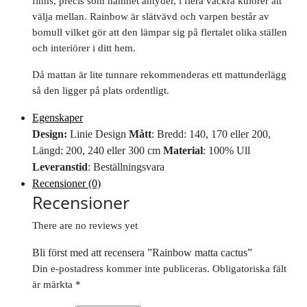
finns, precis som namnet antyder, i flera vackra kulörer att
välja mellan. Rainbow är slätvävd och varpen består av
bomull vilket gör att den lämpar sig på flertalet olika ställen
och interiörer i ditt hem.
Då mattan är lite tunnare rekommenderas ett mattunderlägg
så den ligger på plats ordentligt.
Egenskaper
Design:
Linie Design
Mått
: Bredd: 140, 170 eller 200,
Längd: 200, 240 eller 300 cm
Material
: 100% Ull
Leveranstid
: Beställningsvara
Recensioner (0)
Recensioner
There are no reviews yet
Bli först med att recensera ”Rainbow matta cactus”
Din e-postadress kommer inte publiceras.
Obligatoriska fält
är märkta
*