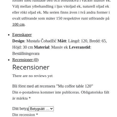
former med rundade ben och bordsskiva i vacker massiv ek.
Välj mellan ytbehandling i ljus vitoljad ek, naturell oljad ek
eller rökt oljad ek. Mu serien finns även i två andra former i
ovalt utförande som mäter 150 respektive runt utförande på
100 cm
.
Egenskaper
Design
: Mustafa Čohadžić
Mått
: Längd: 120, Bredd: 65,
Höjd: 30 cm
Material
: Massiv ek
Leveranstid
:
Beställningsvara
Recensioner (0)
Recensioner
There are no reviews yet
Bli först med att recensera ”Mu coffee table 120”
Din e-postadress kommer inte publiceras.
Obligatoriska fält
är märkta
*
Ditt betyg
Din recension
*