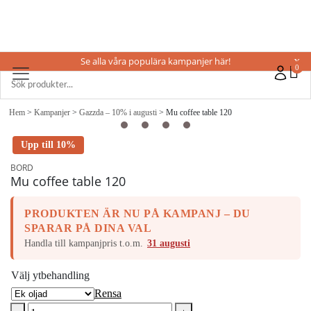
Se alla våra populära kampanjer här!
X
0
Hem
>
Kampanjer
>
Gazzda – 10% i augusti
> Mu coffee table 120
Upp till 10%
BORD
Mu coffee table 120
PRODUKTEN ÄR NU PÅ KAMPANJ – DU
SPARAR PÅ DINA VAL
Handla till kampanjpris t.o.m.
31 augusti
Välj ytbehandling
Rensa