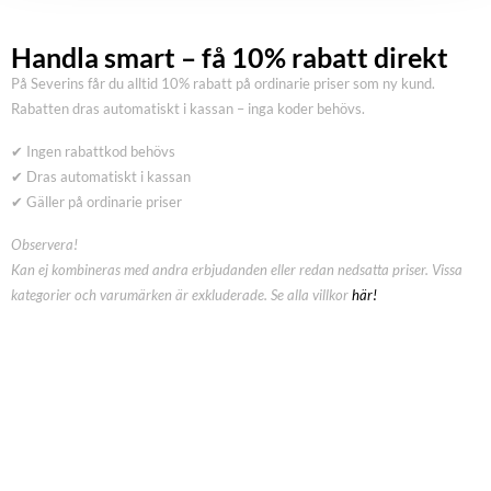
Handla smart – få 10% rabatt direkt
På Severins får du alltid 10% rabatt på ordinarie priser som ny kund.
Rabatten dras automatiskt i kassan – inga koder behövs.
✔ Ingen rabattkod behövs
✔ Dras automatiskt i kassan
✔ Gäller på ordinarie priser
Observera!
Kan ej kombineras med andra erbjudanden eller redan nedsatta priser. Vissa
kategorier och varumärken är exkluderade. Se alla villkor
här!