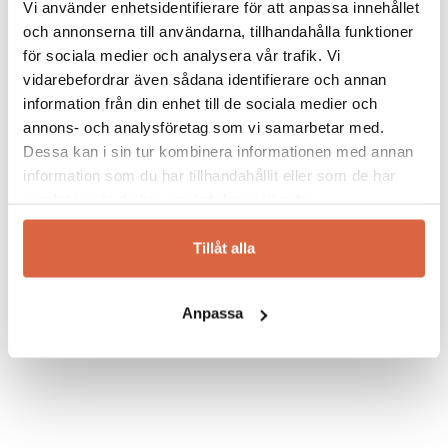
Vi använder enhetsidentifierare för att anpassa innehållet
idag med erkända designers som Philippe
kommentar.
och annonserna till användarna, tillhandahålla funktioner
Starck, Piero Lissoni och Ron Arad. Kartell har
vunnit det prestigefyllda designpriset
för sociala medier och analysera vår trafik. Vi
Compasso d´Oro inte mindre än nio gånger
vidarebefordrar även sådana identifierare och annan
och är idag ett av världens ledande företag
information från din enhet till de sociala medier och
inom försäljning av designmöbler med hög
annons- och analysföretag som vi samarbetar med.
kvalitet. Kända möbler ur Kartells sortiment
Dessa kan i sin tur kombinera informationen med annan
är bland annat Louis Ghost stol och Bourgie
information som du har tillhandahållit eller som de har
Bordslampa.
samlat in när du har använt deras tjänster.
Läs mer om Kartell…
Tillåt alla
Se allt från Kartell
Anpassa