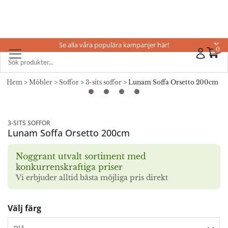
Se alla våra populära kampanjer här!
X
0
Hem
>
Möbler
>
Soffor
>
3-sits soffor
> Lunam Soffa Orsetto 200cm
3-SITS SOFFOR
Lunam Soffa Orsetto 200cm
Noggrant utvalt sortiment med
konkurrenskraftiga priser
Vi erbjuder alltid bästa möjliga pris direkt
Välj färg