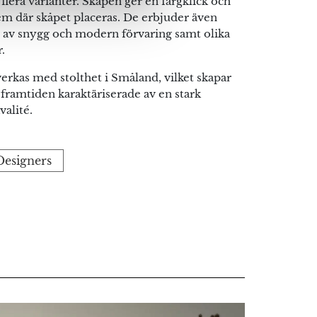
 flera varianter. Skåpen ger en färgklick och
hem där skåpet placeras. De erbjuder även
 av snygg och modern förvaring samt olika
.
verkas med stolthet i Småland, vilket skapar
r framtiden karaktäriserade av en stark
alité.
 Designers