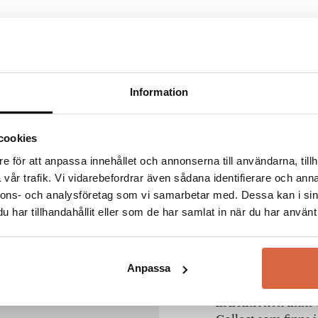
fält är märkta
*
Information
cookies
e för att anpassa innehållet och annonserna till användarna, tillh
vår trafik. Vi vidarebefordrar även sådana identifierare och anna
A2 Des
nnons- och analysföretag som vi samarbetar med. Dessa kan i sin
har tillhandahållit eller som de har samlat in när du har använt 
A2 grundades av d
Med rötterna i Sm
möbler och inredn
Anpassa
möbler. Hos A2 desi
noggrant valda mat
kollektionen finns