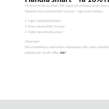
På Severins får du alltid 10% rabatt på ordinarie priser som 
Rabatten dras automatiskt i kassan – inga koder behövs.
✔ Ingen rabattkod behövs
✔ Dras automatiskt i kassan
✔ Gäller på ordinarie priser
Observera!
Kan ej kombineras med andra erbjudanden eller redan nedsatta 
exkluderade. Se alla villkor
här!