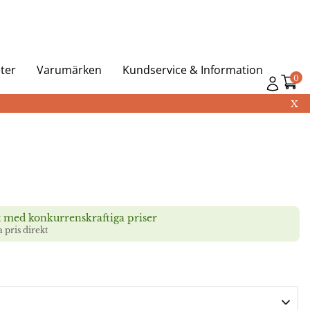
ter
Varumärken
Kundservice & Information
0
X
t med konkurrenskraftiga priser
a pris direkt