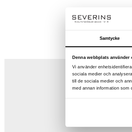
Q & A
Bli först med att recensera ”Keep byrå”
Ställ en fråga
Din e-postadress kommer inte publiceras.
Obligatoriska 
Ditt betyg
Samtycke
Din recension
*
Det finns inga frågor än
Denna webbplats använder 
Vi använder enhetsidentifierar
sociala medier och analysera 
till de sociala medier och a
Namn
*
med annan information som du 
E-post
*