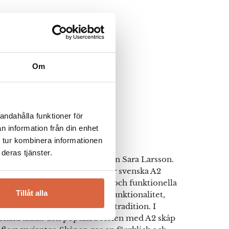
Om
andahålla funktioner för
n information från din enhet
igners
 tur kombinera informationen
deras tjänster.
en ingenjören och formgivaren Sara Larsson.
åland formger och producerar svenska A2
ingsdetaljer med fantasifulla och funktionella
Tillåt alla
gners möts kreativ design, funktionalitet,
erial och skandinavisk möbeltradition. I
 bland annat den populära serien med A2 skåp