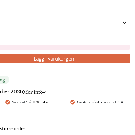
Lägg i varukorgen
ing
ember 2026
Mer info
Ny kund?
Få 10% rabatt
Kvalitetsmöbler sedan 1914
 större order