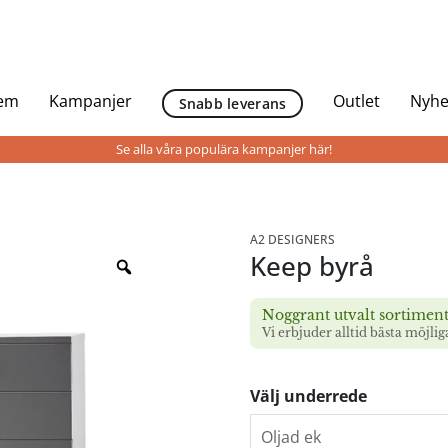
Hem
Kampanjer
Outlet
Nyhe
Snabb leverans
Se alla våra populära kampanjer här!
A2 DESIGNERS
Keep byrå
Noggrant utvalt sortimen
Vi erbjuder alltid bästa möjlig
Välj underrede