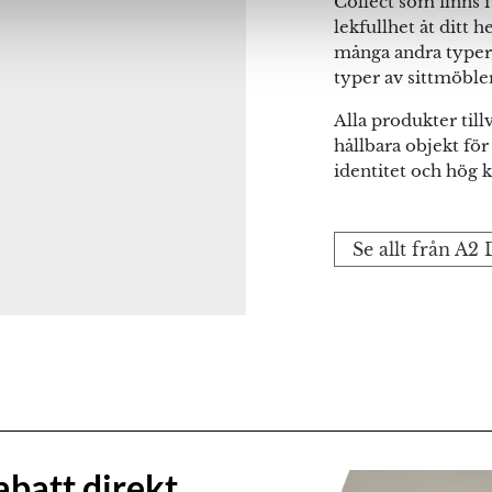
Collect som finns i
na webbläsare till nästa gång jag skriver en kommentar.
lekfullhet åt ditt 
många andra typer
typer av sittmöbler
Alla produkter till
hållbara objekt fö
identitet och hög kv
Se allt från A2
abatt direkt