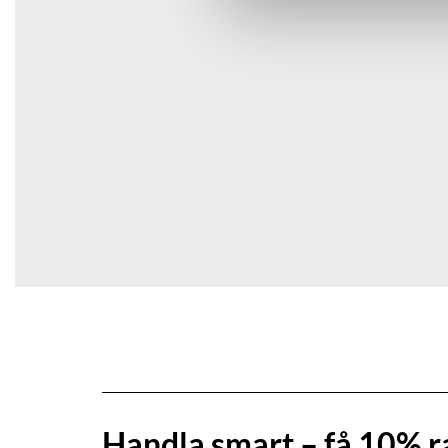
Spara mitt namn, min e-postadress och webbplats i den
Handla smart – få 10% r