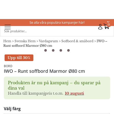
Se alla våra populära kampanjer här!
X
0
Hem
>
Svenska Hem
>
Vardagsrum
>
Soffbord & småbord
> IWO –
Runt soffbord Marmor Ø80 cm
Upp till 50%
BORD
IWO – Runt soffbord Marmor Ø80 cm
Produkten är nu på kampanj – du sparar på
dina val
Handla till kampanjpris t.o.m.
10 augusti
Välj färg