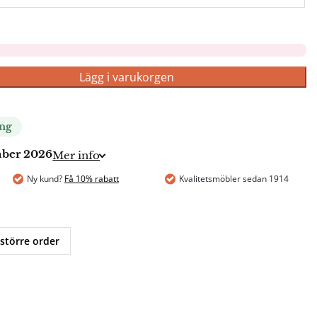
Lägg i varukorgen
ing
ember 2026
Mer info
Ny kund?
Få 10% rabatt
Kvalitetsmöbler sedan 1914
 större order