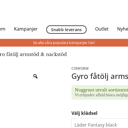
Hem
Kampanjer
Outlet
Nyhe
Snabb leverans
Se alla våra populära kampanjer här!
o fåtölj armstöd & nackstöd
CONFORM
Gyro fåtölj arm
Noggrant utvalt sortimen
Vi erbjuder alltid bästa möjlig
Välj klädsel