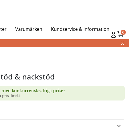
ter
Varumärken
Kundservice & Information
0
X
stöd & nackstöd
t med konkurrenskraftiga priser
a pris direkt