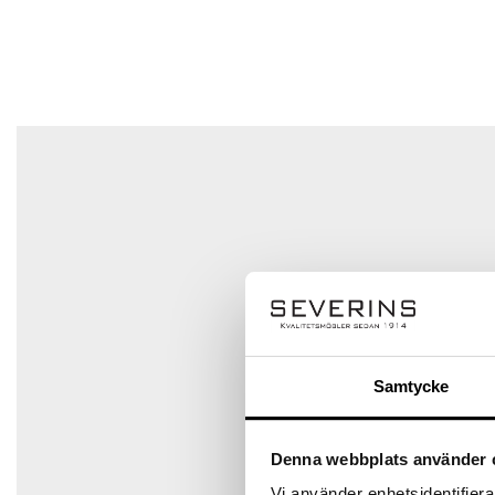
Ditt betyg
Din recension
*
Det finns inga frågor än
Namn
*
E-post
*
Samtycke
Spara mitt namn, min e-postadress och webbplats i den
Denna webbplats använder 
Vi använder enhetsidentifierar