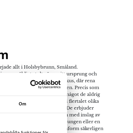
rm
jade allt i Holsbybrunn, Småland.
g vara väldigt stolta över sitt ursprung och
inavisk design och kvalitet i fokus, där rena
 är essentiellt för formgivningen. Precis som
isar så är komfort och form något de aldrig
onform tillverkar fåtöljer i flertalet olika
Om
design och oslagbar komfort. De erbjuder
lädda i tyg, läder eller fårskinn med inslag av
 sig du söker en nätt fåtölj till loungen eller en
an med flera funktioner har Conform säkerligen
andahålla funktioner för