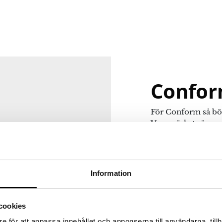
Confo
För Conform så bör
Varumärket säger si
ställer alltid skand
linjer och komfort
varumärkets namn v
kompromissar med. C
Information
varianter med ren 
na webbläsare till nästa gång jag skriver en kommentar.
funktionsfåtöljer k
trä eller stål. Vare
cookies
fåtölj till läshörn
e för att anpassa innehållet och annonserna till användarna, tillh