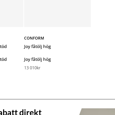
CONFORM
stöd
Joy fåtölj hög
stöd
Joy fåtölj hög
13 010
kr
abatt direkt