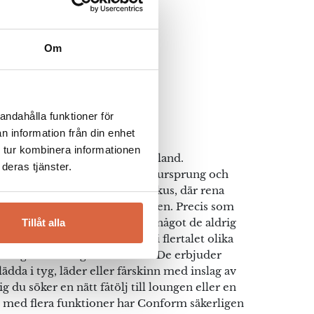
Om
rm
andahålla funktioner för
n information från din enhet
 tur kombinera informationen
jade allt i Holsbybrunn, Småland.
deras tjänster.
g vara väldigt stolta över sitt ursprung och
inavisk design och kvalitet i fokus, där rena
 är essentiellt för formgivningen. Precis som
isar så är komfort och form något de aldrig
Tillåt alla
onform tillverkar fåtöljer i flertalet olika
design och oslagbar komfort. De erbjuder
lädda i tyg, läder eller fårskinn med inslag av
 sig du söker en nätt fåtölj till loungen eller en
an med flera funktioner har Conform säkerligen