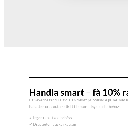
Handla smart – få 10% r
På Severins får du alltid 10% rabatt på ordinarie priser som 
Rabatten dras automatiskt i kassan – inga koder behövs.
✔ Ingen rabattkod behövs
✔ Dras automatiskt i kassan