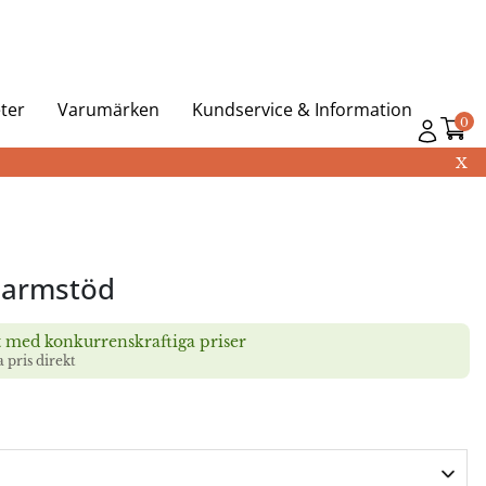
ter
Varumärken
Kundservice & Information
0
X
d armstöd
t med konkurrenskraftiga priser
a pris direkt