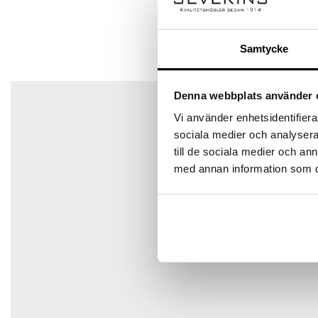
Ditt betyg
Samtycke
Din recension
*
Det finns inga frågor än
Denna webbplats använder 
Vi använder enhetsidentifierar
sociala medier och analysera 
Namn
*
till de sociala medier och a
med annan information som du 
E-post
*
Spara mitt namn, min e-postadress och webbplats i den