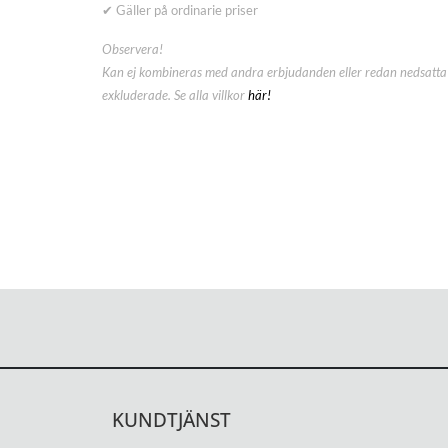
✔ Gäller på ordinarie priser
Observera!
Kan ej kombineras med andra erbjudanden eller redan nedsatta 
exkluderade. Se alla villkor
här!
KUNDTJÄNST