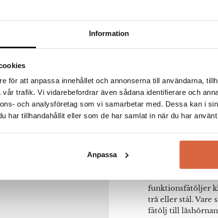
Information
cookies
Confo
e för att anpassa innehållet och annonserna till användarna, tillh
vår trafik. Vi vidarebefordrar även sådana identifierare och anna
nnons- och analysföretag som vi samarbetar med. Dessa kan i sin
För Conform så bör
har tillhandahållit eller som de har samlat in när du har använt 
Varumärket säger si
ställer alltid skand
linjer och komfort
varumärkets namn v
Anpassa
kompromissar med. C
varianter med ren 
na webbläsare till nästa gång jag skriver en kommentar.
funktionsfåtöljer k
trä eller stål. Vare
fåtölj till läshörn