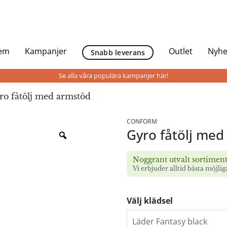
Hem
Kampanjer
Outlet
Nyhe
Snabb leverans
Se alla våra populära kampanjer här!
ro fåtölj med armstöd
CONFORM
Gyro fåtölj me
Noggrant utvalt sortimen
Vi erbjuder alltid bästa möjlig
Välj klädsel