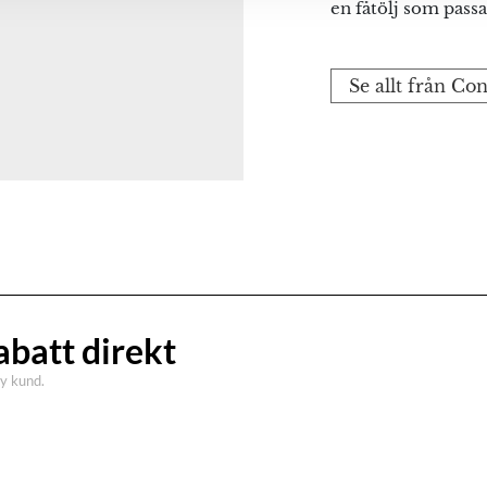
en fåtölj som passa
Se allt från C
abatt direkt
ny kund.