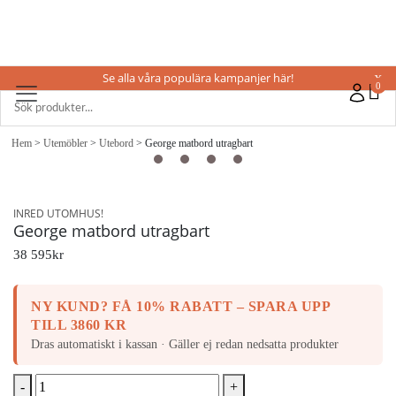
Se alla våra populära kampanjer här!
X
0
Hem
>
Utemöbler
>
Utebord
> George matbord utragbart
INRED UTOMHUS!
George matbord utragbart
38 595
kr
NY KUND? FÅ 10% RABATT – SPARA UPP
TILL 3860 KR
Dras automatiskt i kassan · Gäller ej redan nedsatta produkter
-
+