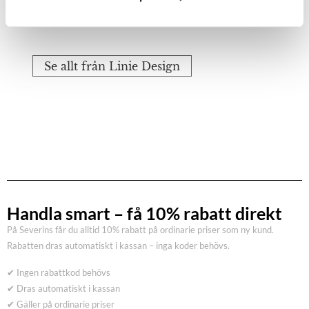
kollektionerna hör Ronaldo och Flame.
Läs mer om Linie Design…
Se allt från Linie Design
Handla smart – få 10% rabatt direkt
På Severins får du alltid 10% rabatt på ordinarie priser som ny kund.
Rabatten dras automatiskt i kassan – inga koder behövs.
✔ Ingen rabattkod behövs
✔ Dras automatiskt i kassan
✔ Gäller på ordinarie priser