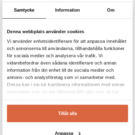
Det finns inga frågor än
Din recension
*
Samtycke
Information
Om
Denna webbplats använder cookies
Vi använder enhetsidentifierare för att anpassa innehållet
Namn
*
och annonserna till användarna, tillhandahålla funktioner
för sociala medier och analysera vår trafik. Vi
vidarebefordrar även sådana identifierare och annan
information från din enhet till de sociala medier och
E-post
*
annons- och analysföretag som vi samarbetar med.
Linie Design
Dessa kan i sin tur kombinera informationen med annan
information som du har tillhandahållit eller som de har
Linie Designs mattor är utvecklade av ledande
samlat in när du har använt deras tjänster.
Spara mitt namn, min e-postadress och webbplats i
skandinaviska formgivare och
denna webbläsare till nästa gång jag skriver en
konsthantverkare. Mattorna kan utöver
Tillåt alla
kommentar.
standardmåtten specialbeställas efter
önskamål och framställs i särskilt utvalda
material från Indien. Till de mest populära
Anpassa