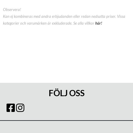
Observera!
Kan ej kombineras med andra erbjudanden eller redan nedsatta priser. Vissa
kategorier och varumärken är exkluderade. Se alla villkor
här!
FÖLJ OSS