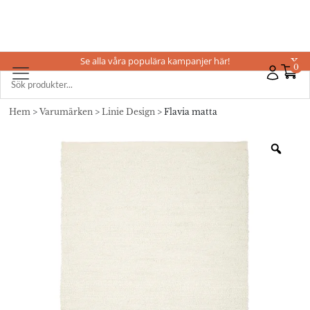
Se alla våra populära kampanjer här!
X
0
Hem
>
Varumärken
>
Linie Design
> Flavia matta