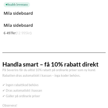
Snabb leverans
Mila sideboard
Mila sideboard
6 497
kr
12 995
kr
Handla smart – få 10% rabatt direkt
På Severins får du alltid 10% rabatt på ordinarie priser som ny kund.
Rabatten dras automatiskt i kassan – inga koder behövs.
✔ Ingen rabattkod behövs
✔ Dras automatiskt i kassan
✔ Gäller på ordinarie priser
Observera!