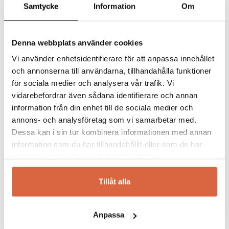
ett noga utvalt sortiment som passar både
Samtycke
Information
Om
hem och kontor. Oavsett om du söker en
elegant soffa, en stilren matgrupp eller
praktiska förvaringslösningar, har Svenska
Denna webbplats använder cookies
Hem något för dig.
Vi använder enhetsidentifierare för att anpassa innehållet
och annonserna till användarna, tillhandahålla funktioner
Kända för hållbara material och tidlös estetik,
för sociala medier och analysera vår trafik. Vi
erbjuder Svenska Hem möbler som passar
vidarebefordrar även sådana identifierare och annan
alla inredningsstilar – från klassiskt till
information från din enhet till de sociala medier och
modernt. Med över 100 års erfarenhet hjälper
annons- och analysföretag som vi samarbetar med.
vi dig att hitta de perfekta möblerna och
erbjuder även inredningstjänster och digitala
Dessa kan i sin tur kombinera informationen med annan
skisser för att förverkliga dina idéer.
information som du har tillhandahållit eller som de har
samlat in när du har använt deras tjänster.
Utforska vårt sortiment av Svenska Hem-
möbler och låt dig inspireras av skandinavisk
Tillåt alla
design när den är som bäst. Välkommen till
Severins Möbler!
Anpassa