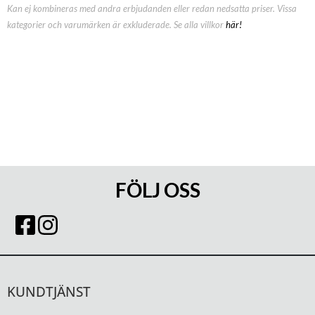
Kan ej kombineras med andra erbjudanden eller redan nedsatta priser. Vissa
kategorier och varumärken är exkluderade. Se alla villkor
här!
FÖLJ OSS
KUNDTJÄNST