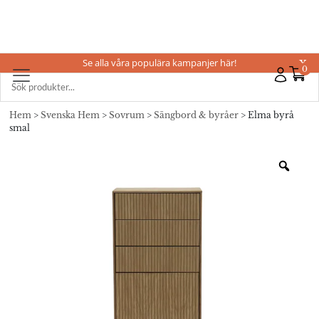
Se alla våra populära kampanjer här!
X
0
Hem
>
Svenska Hem
>
Sovrum
>
Sängbord & byråer
> Elma byrå
smal