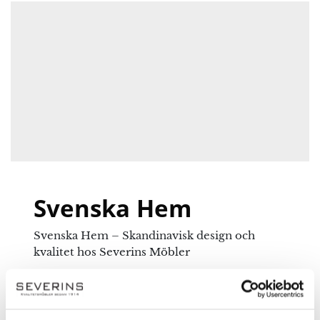
Ditt betyg
Det finns inga frågor än
Din recension
*
Namn
*
E-post
*
Svenska Hem
Svenska Hem – Skandinavisk design och
Spara mitt namn, min e-postadress och webbplats i
kvalitet hos Severins Möbler
denna webbläsare till nästa gång jag skriver en
Upptäck möbler från Svenska Hem, där
kommentar.
skandinavisk design möter kvalitet och
funktionalitet. Hos Severins Möbler hittar du