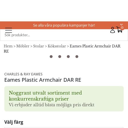
Se alla våra populära kampanjer här!
X
0
Hem
>
Möbler
>
Stolar
>
Köksstolar
> Eames Plastic Armchair DAR
RE
CHARLES & RAY EAMES
Eames Plastic Armchair DAR RE
Noggrant utvalt sortiment med
konkurrenskraftiga priser
Vi erbjuder alltid bästa möjliga pris direkt
Välj färg