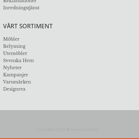
Reklamationer
Inredningstjänst
VÅRT SORTIMENT
Möbler
Belysning
Utemöbler
Svenska Hem
Nyheter
Kampanjer
Varumärken
Designrea
Copyright 2026
©
Severins Möbler
ÖVER 112 ÅR I BRANSCHEN