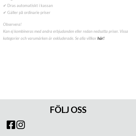
✔ Dras automatiskt i kassan
✔ Gäller på ordinarie priser
Observera!
Kan ej kombineras med andra erbjudanden eller redan nedsatta priser. Vissa
kategorier och varumärken är exkluderade. Se alla villkor
här!
FÖLJ OSS