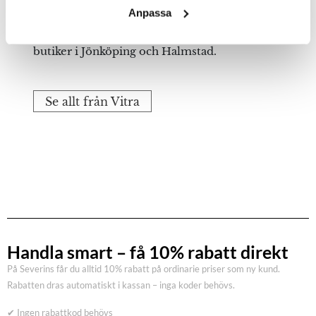
Anpassa
Upptäck alla möbler, lampor och
heminredning från Vitra online eller i våra
butiker i Jönköping och Halmstad.
Se allt från Vitra
Handla smart – få 10% rabatt direkt
På Severins får du alltid 10% rabatt på ordinarie priser som ny kund.
Rabatten dras automatiskt i kassan – inga koder behövs.
✔ Ingen rabattkod behövs