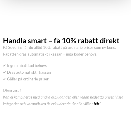
Handla smart – få 10% rabatt direkt
På Severins får du alltid 10% rabatt på ordinarie priser som ny kund.
Rabatten dras automatiskt i kassan – inga koder behövs.
✔ Ingen rabattkod behövs
✔ Dras automatiskt i kassan
✔ Gäller på ordinarie priser
Observera!
Kan ej kombineras med andra erbjudanden eller redan nedsatta priser. Vissa
kategorier och varumärken är exkluderade. Se alla villkor
här!