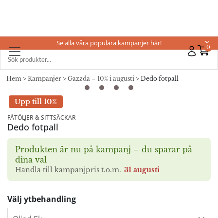
Se alla våra populära kampanjer här!
X
0
Hem
>
Kampanjer
>
Gazzda – 10% i augusti
> Dedo fotpall
Upp till 10%
FÅTÖLJER & SITTSÄCKAR
Dedo fotpall
Produkten är nu på kampanj – du sparar på
dina val
Handla till kampanjpris t.o.m.
31 augusti
Välj ytbehandling