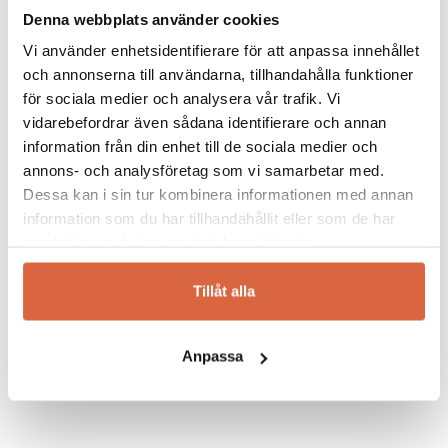
Gazzda – minimalistisk möbeldesign av hög
Denna webbplats använder cookies
Spara mitt namn, min e-postadress och webbplats i
kvalitet i naturmaterial. Gazzda skapar möbler
denna webbläsare till nästa gång jag skriver en
och heminredning som både skall se bra ut för
Vi använder enhetsidentifierare för att anpassa innehållet
kommentar.
ögat samt kännas sköna att ta i. Gazzda vill
och annonserna till användarna, tillhandahålla funktioner
skapa möbler för alla olika rum och stilar, de
för sociala medier och analysera vår trafik. Vi
vill hjälpa till att skapa och bygga ett hem som
vidarebefordrar även sådana identifierare och annan
människor kan vara stolta över. Produktionen
information från din enhet till de sociala medier och
sker i Bosnien, Sarajevo med övervakning av
annons- och analysföretag som vi samarbetar med.
formgivarna Salih Teskeredzic och Mustafa
Dessa kan i sin tur kombinera informationen med annan
Cohadzic.
information som du har tillhandahållit eller som de har
Hos Gazzda finns förvaringsmöbler så som
samlat in när du har använt deras tjänster.
byråer och sideboards, matbord och stolar för
matplatsen men även sängbord och sängar.
Tillåt alla
Hitta din favorit för att skapa ditt drömhem!
Anpassa
Se allt från Gazzda