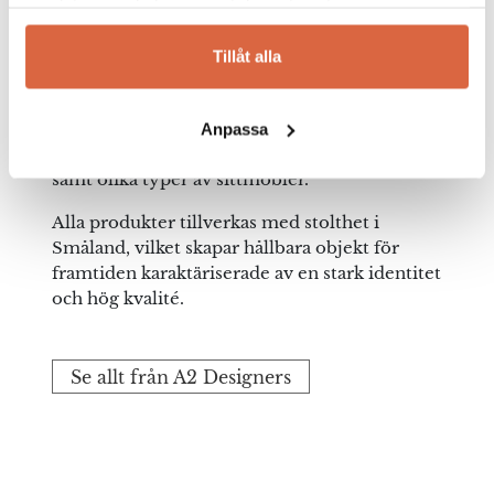
noggrant valda material och skandinavisk
samlat in när du har använt deras tjänster.
möbeltradition. I kollektionen finns bland
annat den populära serien med A2 skåp
Tillåt alla
Collect som finns i flera varianter. Skåpen ger
en färgklick och lekfullhet åt ditt hem där
skåpet placeras. De erbjuder även många
Anpassa
andra typer av snygg och modern förvaring
samt olika typer av sittmöbler.
Alla produkter tillverkas med stolthet i
Småland, vilket skapar hållbara objekt för
framtiden karaktäriserade av en stark identitet
och hög kvalité.
Se allt från A2 Designers