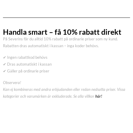
Handla smart – få 10% rabatt direkt
På Severins får du alltid 10% rabatt på ordinarie priser som ny kund.
Rabatten dras automatiskt i kassan – inga koder behövs.
✔ Ingen rabattkod behövs
✔ Dras automatiskt i kassan
✔ Gäller på ordinarie priser
Observera!
Kan ej kombineras med andra erbjudanden eller redan nedsatta priser. Vissa
kategorier och varumärken är exkluderade. Se alla villkor
här!