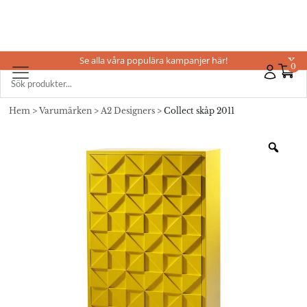
Se alla våra populära kampanjer här!
X
0
Hem
>
Varumärken
>
A2 Designers
> Collect skåp 2011