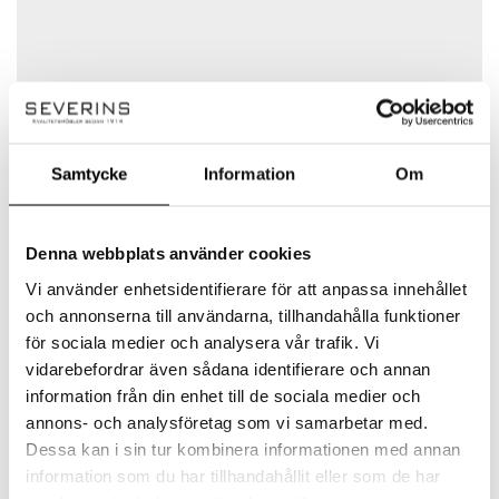
Det finns inga frågor än
Din recension
*
Namn
*
Samtycke
Information
Om
Denna webbplats använder cookies
E-post
*
Vi använder enhetsidentifierare för att anpassa innehållet
A2 Designers
och annonserna till användarna, tillhandahålla funktioner
för sociala medier och analysera vår trafik. Vi
A2 grundades av den ingenjören och
vidarebefordrar även sådana identifierare och annan
Spara mitt namn, min e-postadress och webbplats i
formgivaren Sara Larsson. Med rötterna i
information från din enhet till de sociala medier och
denna webbläsare till nästa gång jag skriver en
Småland formger och producerar svenska A2
annons- och analysföretag som vi samarbetar med.
kommentar.
möbler och inredningsdetaljer med
fantasifulla och funktionella möbler. Hos A2
Dessa kan i sin tur kombinera informationen med annan
designers möts kreativ design, funktionalitet,
information som du har tillhandahållit eller som de har