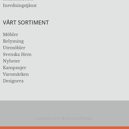
Inredningstjänst
VÅRT SORTIMENT
Möbler
Belysning
Utemöbler
Svenska Hem
Nyheter
Kampanjer
Varumärken
Designrea
Copyright 2026
©
Severins Möbler
ÖVER 112 ÅR I BRANSCHEN