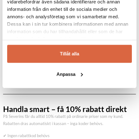
vidarebefordrar även sådana identifierare och annan
ljuskronor och vägglampor i deras mycket
information från din enhet till de sociala medier och
välsorterade sortiment. Allt du behöver för att
annons- och analysföretag som vi samarbetar med.
skapa en stämningsfull belysning i ditt hem.
Dessa kan i sin tur kombinera informationen med annan
information som du har tillhandahållit eller som de har
samlat in när du har använt deras tjänster.
Se allt från Louis Poulsen
Tillåt alla
Anpassa
Handla smart – få 10% rabatt direkt
På Severins får du alltid 10% rabatt på ordinarie priser som ny kund.
Rabatten dras automatiskt i kassan – inga koder behövs.
✔ Ingen rabattkod behövs