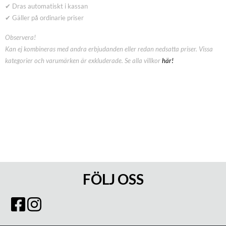
✔ Dras automatiskt i kassan
✔ Gäller på ordinarie priser
Observera!
Kan ej kombineras med andra erbjudanden eller redan nedsatta priser. Vissa
kategorier och varumärken är exkluderade. Se alla villkor
här!
FÖLJ OSS