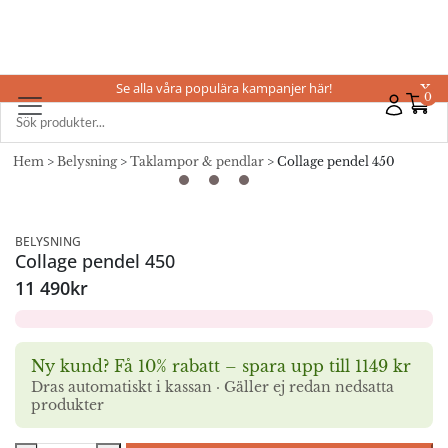
Se alla våra populära kampanjer här!
X
0
Hem
>
Belysning
>
Taklampor & pendlar
> Collage pendel 450
BELYSNING
Collage pendel 450
11 490
kr
Ny kund? Få 10% rabatt – spara upp till 1149 kr
Dras automatiskt i kassan · Gäller ej redan nedsatta
produkter