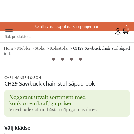
Se alla våra populära kampanjer här!
X
0
Hem
>
Möbler
>
Stolar
>
Köksstolar
> CH29 Sawbuck chair stol såpad
bok
CARL HANSEN & SØN
CH29 Sawbuck chair stol såpad bok
Noggrant utvalt sortiment med
konkurrenskraftiga priser
Vi erbjuder alltid bästa möjliga pris direkt
Välj klädsel