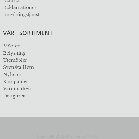
Returer
Reklamationer
Inredningstjänst
VÅRT SORTIMENT
Möbler
Belysning
Utemöbler
Svenska Hem
Nyheter
Kampanjer
Varumärken
Designrea
Copyright 2026
©
Severins Möbler
ÖVER 112 ÅR I BRANSCHEN