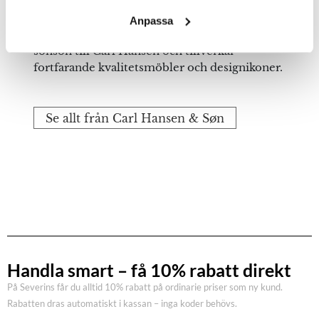
Wegner formgivit. Vissa av dessa möbler har i
dag blivit riktiga samlarföremål. I dag drivs
Anpassa
Carl Hansen & Søn av Knud Erik Hansen,
sonson till Carl Hansen och tillverkar
fortfarande kvalitetsmöbler och designikoner.
Se allt från Carl Hansen & Søn
Handla smart – få 10% rabatt direkt
På Severins får du alltid 10% rabatt på ordinarie priser som ny kund.
Rabatten dras automatiskt i kassan – inga koder behövs.