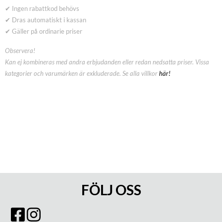
✔ Ingen rabattkod behövs
✔ Dras automatiskt i kassan
✔ Gäller på ordinarie priser
Observera!
Kan ej kombineras med andra erbjudanden eller redan nedsatta priser. Vissa
kategorier och varumärken är exkluderade. Se alla villkor
här!
FÖLJ OSS