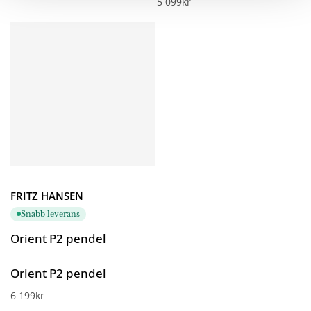
5 099
kr
Betygsatt
5.00
av 5
FRITZ HANSEN
Snabb leverans
Orient P2 pendel
Orient P2 pendel
6 199
kr