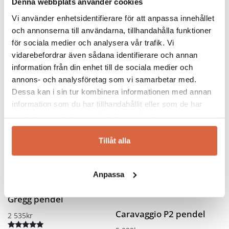
Denna webbplats använder cookies
Du kanske också gillar …
Vi använder enhetsidentifierare för att anpassa innehållet
och annonserna till användarna, tillhandahålla funktioner
för sociala medier och analysera vår trafik. Vi
vidarebefordrar även sådana identifierare och annan
information från din enhet till de sociala medier och
annons- och analysföretag som vi samarbetar med.
Dessa kan i sin tur kombinera informationen med annan
information som du har tillhandahållit eller som de har
samlat in när du har använt deras tjänster.
Tillåt alla
FOSCARINI
FRITZ HANSEN
Snabb leverans
Gregg pendel
Anpassa
Caravaggio P2 pendel
Gregg pendel
Caravaggio P2 pendel
2 535
kr