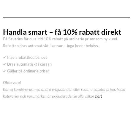
Handla smart – få 10% rabatt direkt
På Severins får du alltid 10% rabatt på ordinarie priser som ny kund.
Rabatten dras automatiskt i kassan – inga koder behövs.
✔ Ingen rabattkod behövs
✔ Dras automatiskt i kassan
✔ Gäller på ordinarie priser
Observera!
Kan ej kombineras med andra erbjudanden eller redan nedsatta priser. Vissa
kategorier och varumärken är exkluderade. Se alla villkor
här!