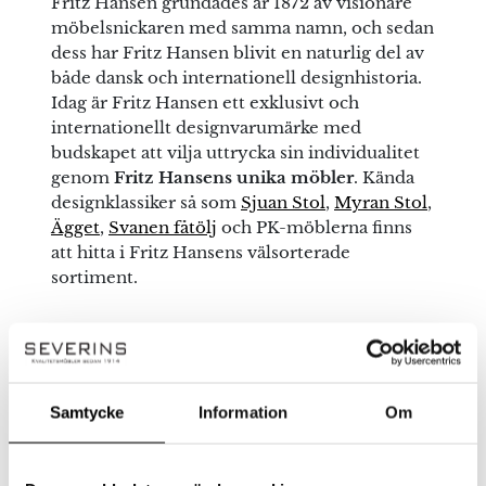
Fritz Hansen grundades år 1872 av visionäre
möbelsnickaren med samma namn, och sedan
dess har Fritz Hansen blivit en naturlig del av
både dansk och internationell designhistoria.
Idag är Fritz Hansen ett exklusivt och
internationellt designvarumärke med
budskapet att vilja uttrycka sin individualitet
genom
Fritz Hansens unika möbler
. Kända
designklassiker så som
Sjuan Stol
,
Myran Stol
,
Ägget
,
Svanen fåtölj
och PK-möblerna finns
att hitta i Fritz Hansens välsorterade
sortiment.
Se allt från Fritz Hansen
Samtycke
Information
Om