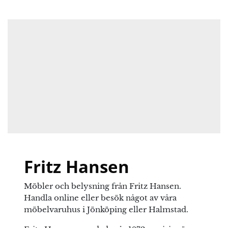
Obligatoriska fält är märkta
*
Ditt betyg
Det finns inga frågor än
Din recension
*
Namn
*
E-post
*
Fritz Hansen
Möbler och belysning från Fritz Hansen.
Spara mitt namn, min e-postadress och webbplats i
Handla online eller besök något av våra
denna webbläsare till nästa gång jag skriver en
möbelvaruhus i Jönköping eller Halmstad.
kommentar.