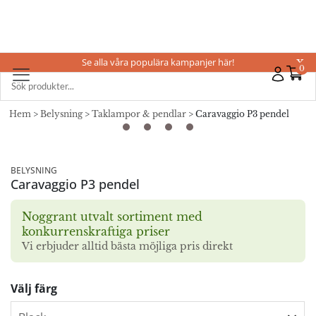
Se alla våra populära kampanjer här!
X
0
Hem
>
Belysning
>
Taklampor & pendlar
> Caravaggio P3 pendel
BELYSNING
Caravaggio P3 pendel
Noggrant utvalt sortiment med
konkurrenskraftiga priser
Vi erbjuder alltid bästa möjliga pris direkt
Välj färg