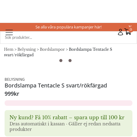
Se alla våra populära kampanjer här!
X
0
Hem
>
Belysning
>
Bordslampor
> Bordslampa Tentacle S
svart/rökfärgad
BELYSNING
Bordslampa Tentacle S svart/rökfärgad
999
kr
Ny kund? Få 10% rabatt – spara upp till 100 kr
Dras automatiskt i kassan · Gäller ej redan nedsatta
produkter