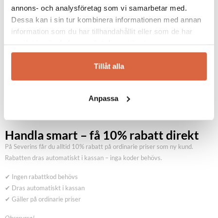
annons- och analysföretag som vi samarbetar med.
Dessa kan i sin tur kombinera informationen med annan
Se allt från Herstal
information som du har tillhandahållit eller som de har
samlat in när du har använt deras tjänster.
Tillåt alla
Anpassa
Handla smart – få 10% rabatt direkt
På Severins får du alltid 10% rabatt på ordinarie priser som ny kund.
Rabatten dras automatiskt i kassan – inga koder behövs.
✔ Ingen rabattkod behövs
✔ Dras automatiskt i kassan
✔ Gäller på ordinarie priser
Observera!