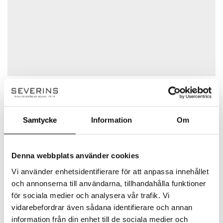
Namn
*
Herstal
E-post
*
Samtycke
Information
Om
Herstal är ett danskt varumärke som
grundades 1988 och i dag tillverkar belysning.
Grundarna Lotta och Martin Herstal startade
Spara mitt namn, min e-postadress och webbplats i
Denna webbplats använder cookies
till en början en liten butik med inriktning på
denna webbläsare till nästa gång jag skriver en
Vi använder enhetsidentifierare för att anpassa innehållet
halogenbelysning. Detta blev startskottet på
kommentar.
och annonserna till användarna, tillhandahålla funktioner
ett familjeföretag som senare skulle sträcka
för sociala medier och analysera vår trafik. Vi
sig långt utanför Danmarks gränser. Herstal är
vidarebefordrar även sådana identifierare och annan
idag ett stort designvarumärke med ett brett
sortiment av stilfull och trendig belysning.
information från din enhet till de sociala medier och