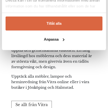
började med produktionen av det berömda
Dessa kan i sin tur kombinera informationen med annan
paret Charles och Ray Eames mycket
information som du har tillhandahållit eller som de har
uppskattade stolar Eames Plastic Chair som
samlat in när du har använt deras tjänster.
finns i flertalet varianter så som vanlig stol,
karmstol och gungstol i flera utföranden. På
Tillåt alla
den vägen har Vitra lyckats blivit en av de
större aktörerna på möbelmarknaden. Vid
produktutvecklingen arbetar ingenjörer och
Anpassa
formgivare nära varandra hela vägen för att
uppnå den gemensamma visionen. En lång
livslängd hos möblerna och dess material är
av största vikt, men givetvis även en tidlös
formgivning och design.
Upptäck alla möbler, lampor och
heminredning från Vitra online eller i våra
butiker i Jönköping och Halmstad.
Se allt från Vitra