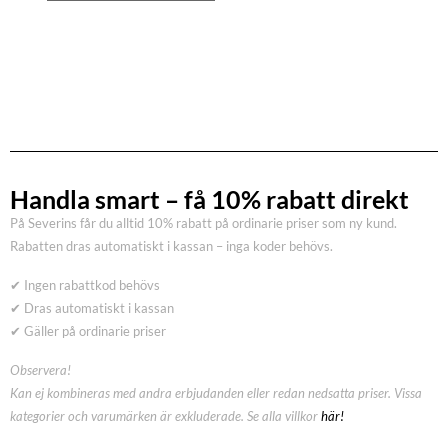
Handla smart – få 10% rabatt direkt
På Severins får du alltid 10% rabatt på ordinarie priser som ny kund.
Rabatten dras automatiskt i kassan – inga koder behövs.
✔ Ingen rabattkod behövs
✔ Dras automatiskt i kassan
✔ Gäller på ordinarie priser
Observera!
Kan ej kombineras med andra erbjudanden eller redan nedsatta priser. Vissa
kategorier och varumärken är exkluderade. Se alla villkor
här!