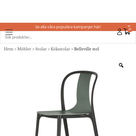
Se alla våra populära kampanjer här!
X
0
Hem
>
Möbler
>
Stolar
>
Köksstolar
> Belleville stol