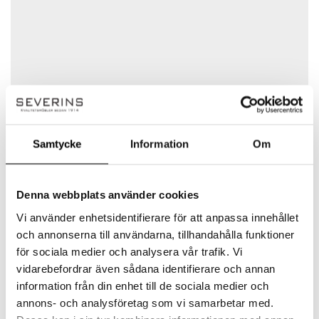
Det finns inga frågor än
Din recension
*
Namn
*
Samtycke
Information
Om
E-post
*
Vitra
Denna webbplats använder cookies
Vi använder enhetsidentifierare för att anpassa innehållet
Vitra är ett schweiziskt varumärke vars design
och annonserna till användarna, tillhandahålla funktioner
Spara mitt namn, min e-postadress och webbplats i
genomsyrar hela verksamheten och dess
för sociala medier och analysera vår trafik. Vi
denna webbläsare till nästa gång jag skriver en
möbler. Företaget utvecklar funktionella,
vidarebefordrar även sådana identifierare och annan
kommentar.
inspirerande och hållbara möbler och
information från din enhet till de sociala medier och
heminredning för såväl hemmet som
annons- och analysföretag som vi samarbetar med.
kontoret och offentliga miljöer. Vitras historia