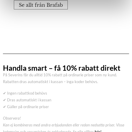
Se allt från Brafab
Handla smart – få 10% rabatt direkt
På Severins får du alltid 10% rabatt på ordinarie priser som ny kund.
Rabatten dras automatiskt i kassan – inga koder behövs.
✔ Ingen rabattkod behövs
✔ Dras automatiskt i kassan
✔ Gäller på ordinarie priser
Observera!
Kan ej kombineras med andra erbjudanden eller redan nedsatta priser. Vissa
kategorier och varumärken är exkluderade. Se alla villkor
här!