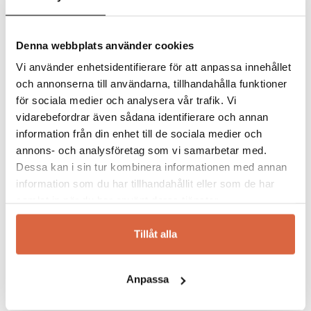
Rolf började i företaget startades försäljning
kommentar.
direkt till andra företag och 1975 övergick
företaget till en expansiv grossistverksamhet.
Denna webbplats använder cookies
Kvalitet, stil och funktion
Vi använder enhetsidentifierare för att anpassa innehållet
En utemöbel från Brafab har väl genomtänk
och annonserna till användarna, tillhandahålla funktioner
form likväl som funktion. De skall tillföra
för sociala medier och analysera vår trafik. Vi
hemmet och trädgården, altanen eller
vidarebefordrar även sådana identifierare och annan
balkongen något speciellt. Önskar du relaxa i
information från din enhet till de sociala medier och
en
solstol
vid poolen, äta sena middagar med
vännerna i
utegruppen
eller
soffgruppen
annons- och analysföretag som vi samarbetar med.
under sena sommarkvällar eller ta en fika på
Dessa kan i sin tur kombinera informationen med annan
balkongen har vi något för dig. Du skall kunna
information som du har tillhandahållit eller som de har
använda
utemöblerna
i såväl regn som
samlat in när du har använt deras tjänster.
solsken utan några som helst bekymmer.
Tillåt alla
Brafab erbjuder ett brett och stilsäkert
sortiment av bekväma trädgårdsmöbler som
håller år efter år.
Anpassa