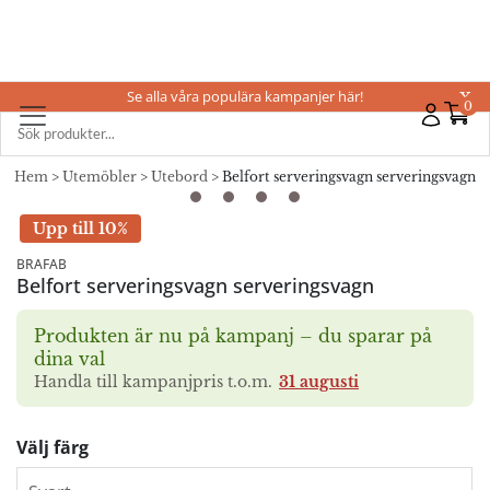
Se alla våra populära kampanjer här!
X
0
Hem
>
Utemöbler
>
Utebord
> Belfort serveringsvagn serveringsvagn
Upp till 10%
BRAFAB
Belfort serveringsvagn serveringsvagn
Produkten är nu på kampanj – du sparar på
dina val
Handla till kampanjpris t.o.m.
31 augusti
Välj färg