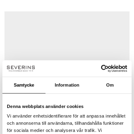
Obligatoriska fält är märkta
*
Ditt betyg
Det finns inga frågor än
Din recension
*
Namn
*
Samtycke
Information
Om
E-post
*
Linie Design
Denna webbplats använder cookies
Linie Designs mattor är utvecklade av ledande
Vi använder enhetsidentifierare för att anpassa innehållet
Spara mitt namn, min e-postadress och webbplats i
skandinaviska formgivare och
denna webbläsare till nästa gång jag skriver en
konsthantverkare. Mattorna kan utöver
och annonserna till användarna, tillhandahålla funktioner
kommentar.
standardmåtten specialbeställas efter
för sociala medier och analysera vår trafik. Vi