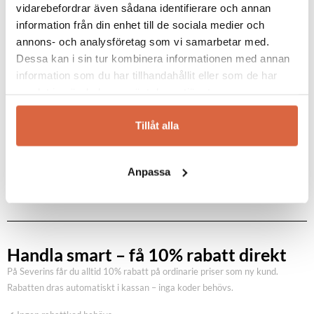
önskamål och framställs i särskilt utvalda
vidarebefordrar även sådana identifierare och annan
material från Indien. Till de mest populära
information från din enhet till de sociala medier och
kollektionerna hör Ronaldo och Flame.
annons- och analysföretag som vi samarbetar med.
Läs mer om Linie Design…
Dessa kan i sin tur kombinera informationen med annan
information som du har tillhandahållit eller som de har
samlat in när du har använt deras tjänster.
Se allt från Linie Design
Tillåt alla
Anpassa
Handla smart – få 10% rabatt direkt
På Severins får du alltid 10% rabatt på ordinarie priser som ny kund.
Rabatten dras automatiskt i kassan – inga koder behövs.