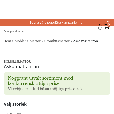
Se alla våra populära kampanjer här!
X
0
Hem
>
Möbler
>
Mattor
>
Utomhusmattor
> Asko matta iron
BOMULLSMATTOR
Asko matta iron
Noggrant utvalt sortiment med
konkurrenskraftiga priser
Vi erbjuder alltid bästa möjliga pris direkt
Välj storlek