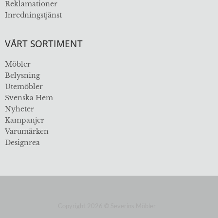
Reklamationer
Inredningstjänst
VÅRT SORTIMENT
Möbler
Belysning
Utemöbler
Svenska Hem
Nyheter
Kampanjer
Varumärken
Designrea
Copyright 2026
©
Severins Möbler
ÖVER 112 ÅR I BRANSCHEN