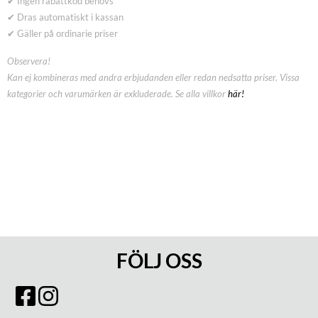
✔ Ingen rabattkod behövs
✔ Dras automatiskt i kassan
✔ Gäller på ordinarie priser
Observera!
Kan ej kombineras med andra erbjudanden eller redan nedsatta priser. Vissa
kategorier och varumärken är exkluderade. Se alla villkor
här!
FÖLJ OSS