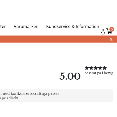
ter
Varumärken
Kundservice & Information
0
X
5.00
baserat pa 1 betyg
Betygsatt
1
5.00
av 5
baserat på
kundrecension
t med konkurrenskraftiga priser
a pris direkt