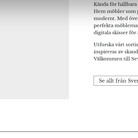
Kända för hållbara 
Hem möbler som pass
modernt. Med över 1
perfekta möblerna 
digitala skisser för
Utforska vårt sor
inspireras av skand
Välkommen till Se
Se allt från S
na webbläsare till nästa gång jag skriver en kommentar.