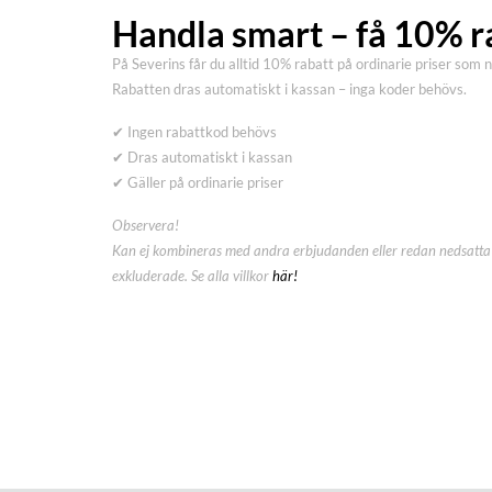
Handla smart – få 10% r
På Severins får du alltid 10% rabatt på ordinarie priser som 
Rabatten dras automatiskt i kassan – inga koder behövs.
✔ Ingen rabattkod behövs
✔ Dras automatiskt i kassan
✔ Gäller på ordinarie priser
Observera!
Kan ej kombineras med andra erbjudanden eller redan nedsatta 
exkluderade. Se alla villkor
här!