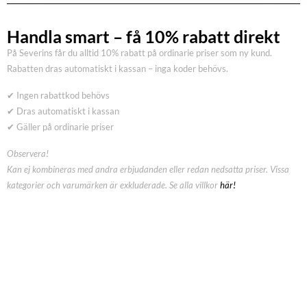
Handla smart – få 10% rabatt direkt
På Severins får du alltid 10% rabatt på ordinarie priser som ny kund.
Rabatten dras automatiskt i kassan – inga koder behövs.
✔ Ingen rabattkod behövs
✔ Dras automatiskt i kassan
✔ Gäller på ordinarie priser
Observera!
Kan ej kombineras med andra erbjudanden eller redan nedsatta priser. Vissa
kategorier och varumärken är exkluderade. Se alla villkor
här!