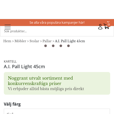
Se alla våra populära kampanjer här!
X
0
Hem
>
Möbler
>
Stolar
>
Pallar
> A.I. Pall Light 45cm
KARTELL
A.I. Pall Light 45cm
Noggrant utvalt sortiment med
konkurrenskraftiga priser
Vi erbjuder alltid bästa möjliga pris direkt
Välj färg