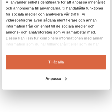
Vi använder enhetsidentifierare för att anpassa innehållet
idag med erkända designers som Philippe
Starck, Piero Lissoni och Ron Arad. Kartell har
och annonserna till användarna, tillhandahålla funktioner
vunnit det prestigefyllda designpriset
för sociala medier och analysera vår trafik. Vi
Compasso d´Oro inte mindre än nio gånger
vidarebefordrar även sådana identifierare och annan
och är idag ett av världens ledande företag
information från din enhet till de sociala medier och
inom försäljning av designmöbler med hög
annons- och analysföretag som vi samarbetar med.
kvalitet. Kända möbler ur Kartells sortiment
Dessa kan i sin tur kombinera informationen med annan
är bland annat Louis Ghost stol och Bourgie
information som du har tillhandahållit eller som de har
Bordslampa.
samlat in när du har använt deras tjänster.
Läs mer om Kartell…
Tillåt alla
Se allt från Kartell
Anpassa