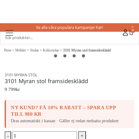
Se alla våra populära kampanjer här!
X
0
Hem
>
Möbler
>
Stolar
>
Köksstolar
> 3101 Myran stol framsidesklädd
3101 MYRAN STOL
3101 Myran stol framsidesklädd
9 799
kr
NY KUND? FÅ 10% RABATT – SPARA UPP
TILL 980 KR
Dras automatiskt i kassan · Gäller ej redan nedsatta produkter
-
+