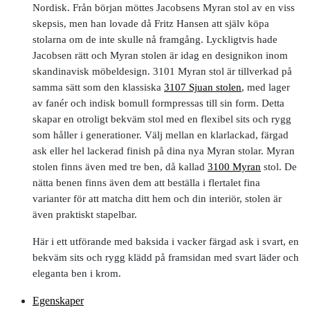
Nordisk. Från början möttes Jacobsens Myran stol av en viss
skepsis, men han lovade då Fritz Hansen att själv köpa
stolarna om de inte skulle nå framgång. Lyckligtvis hade
Jacobsen rätt och Myran stolen är idag en designikon inom
skandinavisk möbeldesign. 3101 Myran stol är tillverkad på
samma sätt som den klassiska
3107 Sjuan stolen
, med lager
av fanér och indisk bomull formpressas till sin form. Detta
skapar en otroligt bekväm stol med en flexibel sits och rygg
som håller i generationer. Välj mellan en klarlackad, färgad
ask eller hel lackerad finish på dina nya Myran stolar. Myran
stolen finns även med tre ben, då kallad
3100 Myran
stol. De
nätta benen finns även dem att beställa i flertalet fina
varianter för att matcha ditt hem och din interiör, stolen är
även praktiskt stapelbar.
Här i ett utförande med baksida i vacker färgad ask i svart, en
bekväm sits och rygg klädd på framsidan med svart läder och
eleganta ben i krom.
Egenskaper