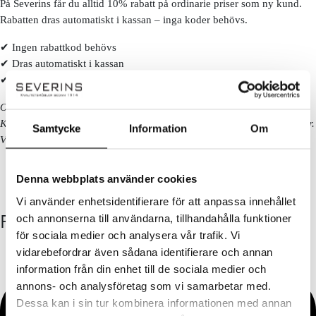
På Severins får du alltid 10% rabatt på ordinarie priser som ny kund.
Rabatten dras automatiskt i kassan – inga koder behövs.
✔ Ingen rabattkod behövs
✔ Dras automatiskt i kassan
✔ Gäller på ordinarie priser
Observera!
Kan ej kombineras med andra erbjudanden eller redan nedsatta priser.
Samtycke
Information
Om
Vissa kategorier och varumärken är exkluderade. Se alla villkor
här!
Denna webbplats använder cookies
Vi använder enhetsidentifierare för att anpassa innehållet
FÖLJ OSS
och annonserna till användarna, tillhandahålla funktioner
för sociala medier och analysera vår trafik. Vi
vidarebefordrar även sådana identifierare och annan
information från din enhet till de sociala medier och
annons- och analysföretag som vi samarbetar med.
Dessa kan i sin tur kombinera informationen med annan