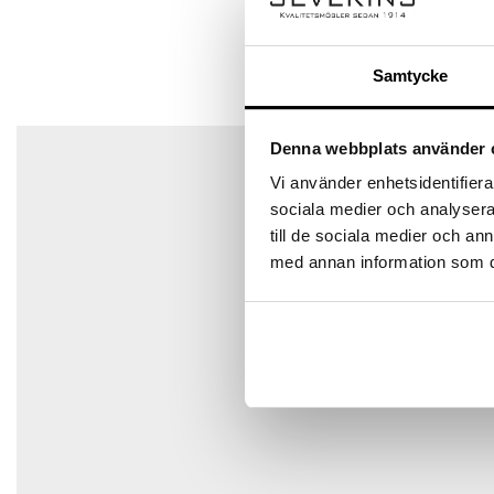
Ditt betyg
Samtycke
Din recension
*
Det finns inga frågor än
Denna webbplats använder 
Vi använder enhetsidentifierar
sociala medier och analysera 
Namn
*
till de sociala medier och a
med annan information som du 
E-post
*
Spara mitt namn, min e-postadress och webbplats i den