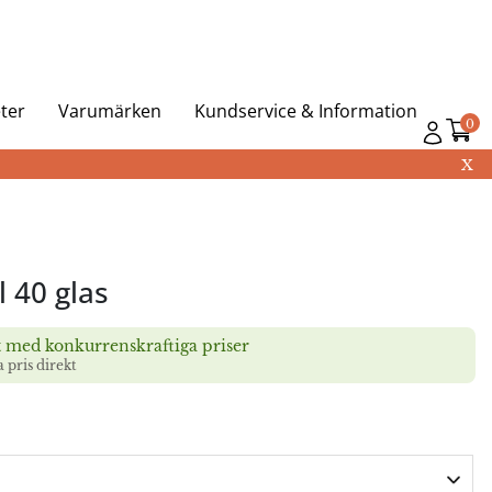
ter
Varumärken
Kundservice & Information
0
X
 40 glas
t med konkurrenskraftiga priser
a pris direkt