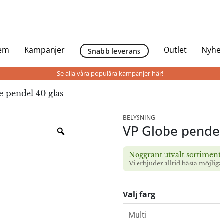
Hem
Kampanjer
Outlet
Nyhe
Snabb leverans
Se alla våra populära kampanjer här!
 pendel 40 glas
BELYSNING
VP Globe pendel
Noggrant utvalt sortimen
Vi erbjuder alltid bästa möjlig
Välj färg