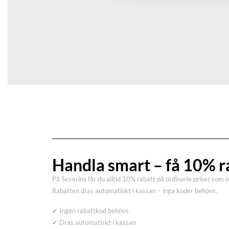
Handla smart – få 10% r
På Severins får du alltid 10% rabatt på ordinarie priser som 
Rabatten dras automatiskt i kassan – inga koder behövs.
✔ Ingen rabattkod behövs
✔ Dras automatiskt i kassan