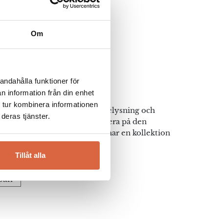
Om
andahålla funktioner för
n information från din enhet
 tur kombinera informationen
kt varumärke som tillverkar belysning och
deras tjänster.
tet. Verpan har valt att fokusera på den
en Verner Pantons verk och har en kollektion
och belysning från Panton.
Tillåt alla
rpan