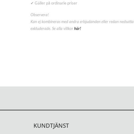
✔ Gäller på ordinarie priser
Observera!
Kan ej kombineras med andra erbjudanden eller redan nedsatta 
exkluderade. Se alla villkor
här!
KUNDTJÄNST