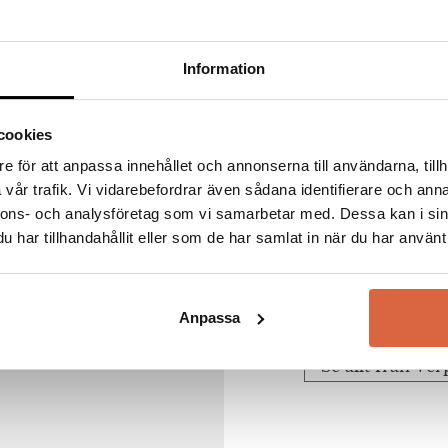
Information
cookies
Verpan
e för att anpassa innehållet och annonserna till användarna, tillh
vår trafik. Vi vidarebefordrar även sådana identifierare och anna
nnons- och analysföretag som vi samarbetar med. Dessa kan i sin
Verpan är ett dans
har tillhandahållit eller som de har samlat in när du har använt 
möbler av hög kvali
välkände formgivar
av utvalda möbler 
Anpassa
Se allt från Ve
na webbläsare till nästa gång jag skriver en kommentar.