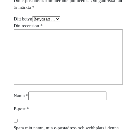
Din e-postadress kommer inte publiceras.
Obligatoriska fält
är märkta
*
Ditt betyg
Din recension
*
Namn
*
E-post
*
Spara mitt namn, min e-postadress och webbplats i denna