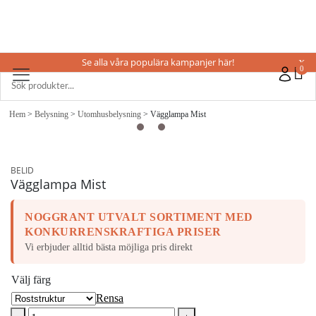
Se alla våra populära kampanjer här!
X
0
Hem
>
Belysning
>
Utomhusbelysning
> Vägglampa Mist
BELID
Vägglampa Mist
NOGGRANT UTVALT SORTIMENT MED
KONKURRENSKRAFTIGA PRISER
Vi erbjuder alltid bästa möjliga pris direkt
Välj färg
Rensa