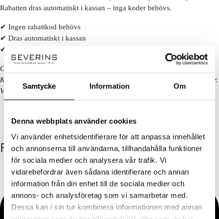
Rabatten dras automatiskt i kassan – inga koder behövs.
✔ Ingen rabattkod behövs
✔ Dras automatiskt i kassan
✔ Gäller på ordinarie priser
Observera!
Kan ej kombineras med andra erbjudanden eller redan nedsatta priser.
Samtycke
Information
Om
Vissa kategorier och varumärken är exkluderade. Se alla villkor
här!
Denna webbplats använder cookies
Vi använder enhetsidentifierare för att anpassa innehållet
FÖLJ OSS
och annonserna till användarna, tillhandahålla funktioner
för sociala medier och analysera vår trafik. Vi
vidarebefordrar även sådana identifierare och annan
information från din enhet till de sociala medier och
annons- och analysföretag som vi samarbetar med.
Dessa kan i sin tur kombinera informationen med annan
information som du har tillhandahållit eller som de har