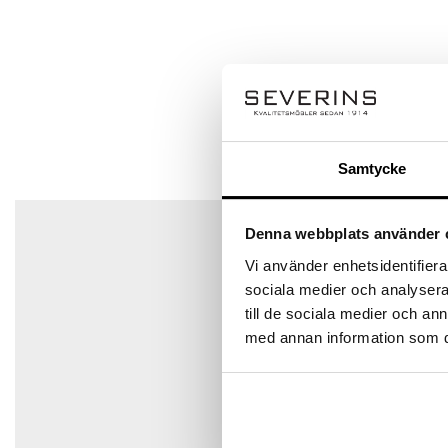
Q & A
Bli först med att recensera ”Tuva 2,5-sits bäddsoffa”
Ställ en fråga
Din e-postadress kommer inte publiceras.
Obligatoriska 
Ditt betyg
Din recension
*
Samtycke
Det finns inga frågor än
Denna webbplats använder 
Vi använder enhetsidentifierar
Namn
*
sociala medier och analysera 
till de sociala medier och a
med annan information som du 
E-post
*