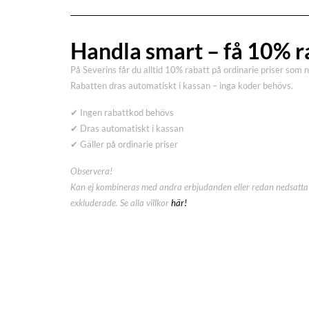
Handla smart – få 10% r
På Severins får du alltid 10% rabatt på ordinarie priser som 
Rabatten dras automatiskt i kassan – inga koder behövs.
✔ Ingen rabattkod behövs
✔ Dras automatiskt i kassan
✔ Gäller på ordinarie priser
Observera!
Kan ej kombineras med andra erbjudanden eller redan nedsatta 
exkluderade. Se alla villkor
här!