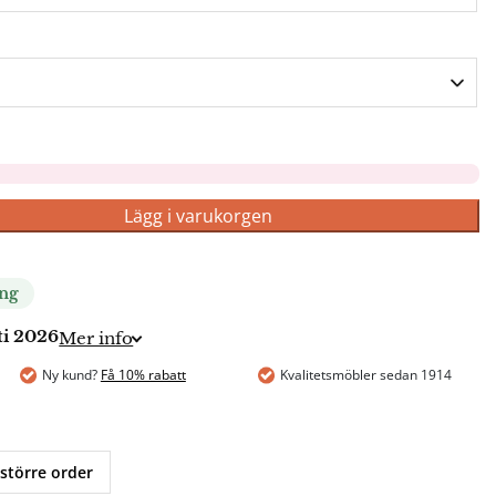
Lägg i varukorgen
ing
ti 2026
Mer info
Ny kund?
Få 10% rabatt
Kvalitetsmöbler sedan 1914
 större order