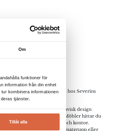
Om
ka Hem
andahålla funktioner för
n information från din enhet
dinavisk design och kvalitet hos Severins
 tur kombinera informationen
deras tjänster.
ån Svenska Hem, där skandinavisk design
 funktionalitet. Hos Severins Möbler hittar du
Tillåt alla
rtiment som passar både hem och kontor.
r en elegant soffa, en stilren matgrupp eller