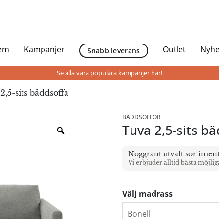
Hem
Kampanjer
Outlet
Nyhe
Snabb leverans
Se alla våra populära kampanjer här!
2,5-sits bäddsoffa
BÄDDSOFFOR
Tuva 2,5-sits b
Noggrant utvalt sortimen
Vi erbjuder alltid bästa möjlig
Välj madrass