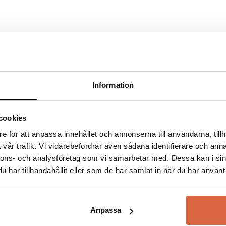
fält är märkta
*
Information
cookies
Svens
e för att anpassa innehållet och annonserna till användarna, tillh
vår trafik. Vi vidarebefordrar även sådana identifierare och anna
Svenska Hem – Skan
nnons- och analysföretag som vi samarbetar med. Dessa kan i sin
Möbler
har tillhandahållit eller som de har samlat in när du har använt 
Upptäck möbler fr
möter kvalitet och
Anpassa
ett noga utvalt so
Oavsett om du söke