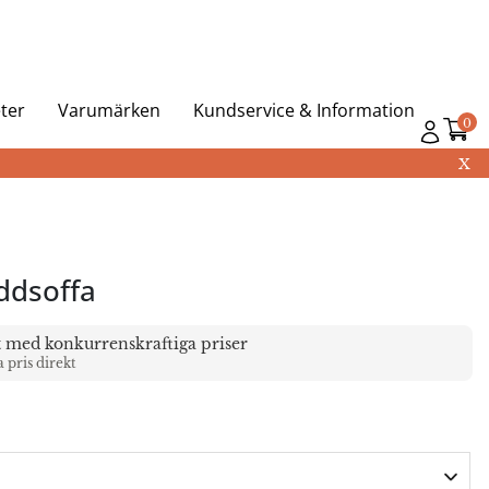
ter
Varumärken
Kundservice & Information
0
X
äddsoffa
t med konkurrenskraftiga priser
a pris direkt