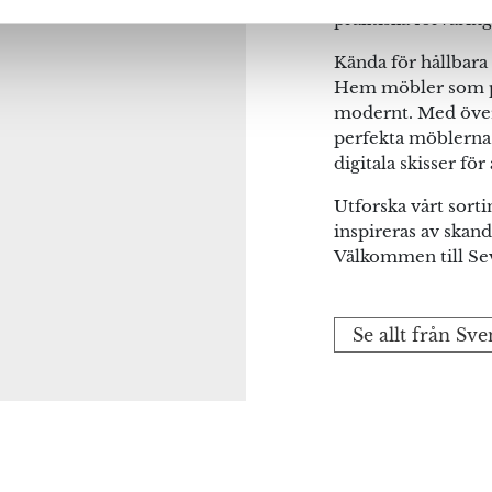
praktiska förvarin
na webbläsare till nästa gång jag skriver en kommentar.
Kända för hållbara 
Hem möbler som pass
modernt. Med över 1
perfekta möblerna 
digitala skisser för
Utforska vårt sor
inspireras av skand
Välkommen till Se
Se allt från S