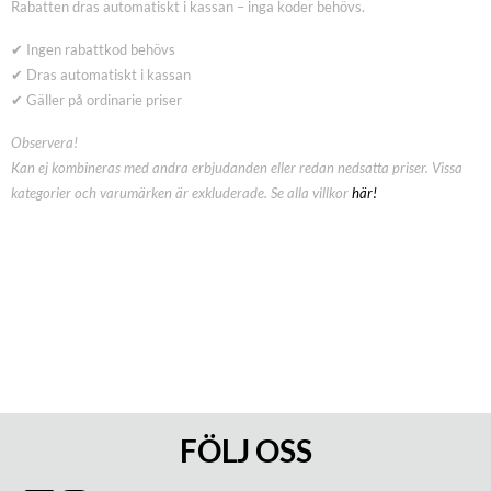
Rabatten dras automatiskt i kassan – inga koder behövs.
✔ Ingen rabattkod behövs
✔ Dras automatiskt i kassan
✔ Gäller på ordinarie priser
Observera!
Kan ej kombineras med andra erbjudanden eller redan nedsatta priser. Vissa
kategorier och varumärken är exkluderade. Se alla villkor
här!
FÖLJ OSS