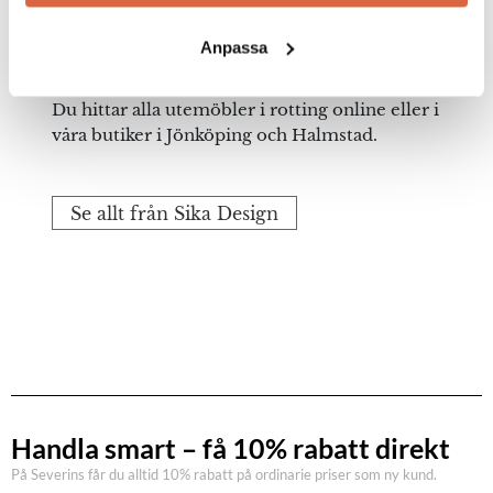
med ett matchande bord. Gör möblerna
ytterligare mer bekväma genom att köpa till
Anpassa
dynor.
Du hittar alla utemöbler i rotting online eller i
våra butiker i Jönköping och Halmstad.
Se allt från Sika Design
Handla smart – få 10% rabatt direkt
På Severins får du alltid 10% rabatt på ordinarie priser som ny kund.