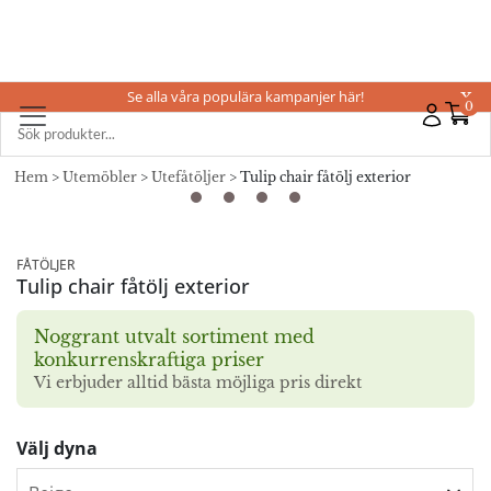
Se alla våra populära kampanjer här!
X
0
Hem
>
Utemöbler
>
Utefåtöljer
> Tulip chair fåtölj exterior
FÅTÖLJER
Tulip chair fåtölj exterior
Noggrant utvalt sortiment med
konkurrenskraftiga priser
Vi erbjuder alltid bästa möjliga pris direkt
Välj dyna