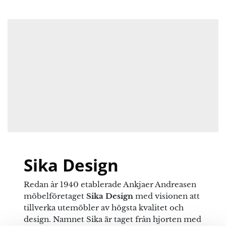
Din e-postadress kommer inte publiceras.
Obligatoriska fält är märkta
*
Ditt betyg
Det finns inga frågor än
Din recension
*
Namn
*
Sika Design
E-post
*
Redan år 1940 etablerade Ankjaer Andreasen
möbelföretaget
Sika Design
med visionen att
tillverka utemöbler av högsta kvalitet och
Spara mitt namn, min e-postadress och webbplats i
design. Namnet Sika är taget från hjorten med
denna webbläsare till nästa gång jag skriver en