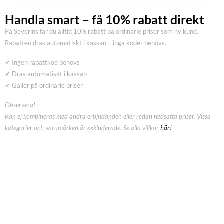
Handla smart – få 10% rabatt direkt
På Severins får du alltid 10% rabatt på ordinarie priser som ny kund.
Rabatten dras automatiskt i kassan – inga koder behövs.
✔ Ingen rabattkod behövs
✔ Dras automatiskt i kassan
✔ Gäller på ordinarie priser
Observera!
Kan ej kombineras med andra erbjudanden eller redan nedsatta priser. Vissa
kategorier och varumärken är exkluderade. Se alla villkor
här!