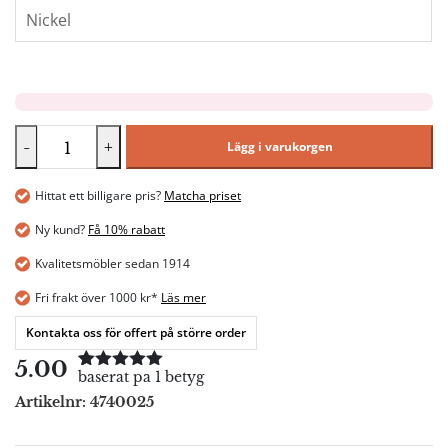
-
+
Lägg i varukorgen
Hittat ett billigare pris?
Matcha priset
Ny kund?
Få 10% rabatt
Kvalitetsmöbler sedan 1914
Fri frakt över 1000 kr*
Läs mer
Kontakta oss för offert på större order
5.00
baserat pa 1 betyg
Betygsatt
1
5.00
av 5
Artikelnr:
4740025
baserat på
kundrecension