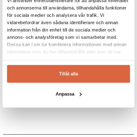
Vi använder enhetsidentifierare för att anpassa innehållet
vågar bryta sig loss från rådande
Ditt betyg
och annonserna till användarna, tillhandahålla funktioner
modetrender, och de hämtar inspiration från
många olika kulturer. Klong erbjuder
för sociala medier och analysera vår trafik. Vi
Din recension
*
basföremål för hemmet: möbler, belysnings,-
vidarebefordrar även sådana identifierare och annan
och inredningsdetaljer exempelvis. Klong
information från din enhet till de sociala medier och
ljusstakar är tillverkade med en tidlös design
annons- och analysföretag som vi samarbetar med.
som passar de flesta moderna hem.
Dessa kan i sin tur kombinera informationen med annan
information som du har tillhandahållit eller som de har
Upplev alla
Klong ljusstakar
och inredning i
Namn
*
samlat in när du har använt deras tjänster.
våra butiker i Jönköping och Halmstad.
Tillåt alla
E-post
*
Se allt från Klong
Anpassa
Spara mitt namn, min e-postadress och webbplats i
denna webbläsare till nästa gång jag skriver en
kommentar.