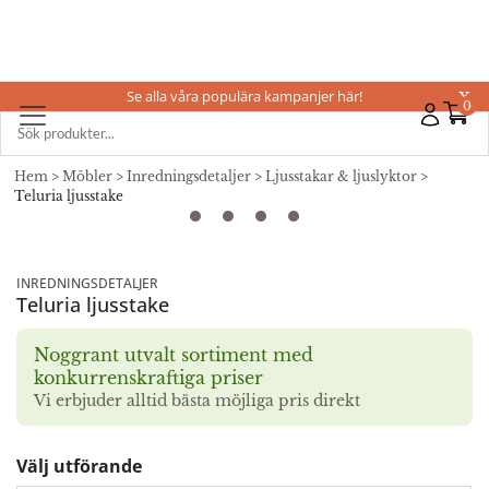
Se alla våra populära kampanjer här!
X
0
Hem
>
Möbler
>
Inredningsdetaljer
>
Ljusstakar & ljuslyktor
>
Teluria ljusstake
INREDNINGSDETALJER
Teluria ljusstake
Noggrant utvalt sortiment med
konkurrenskraftiga priser
Vi erbjuder alltid bästa möjliga pris direkt
Välj utförande