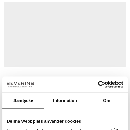
4
0%
Det finns inga frågor än
3
0%
2
0%
1
0%
Anonym
(verifierad ägare)
–
april 27,
Betygsatt
5
av 5
2026
Mycket nöjd med varan.
Klong
(0)
(0)
Precis som Klong själva beskriver det så är
Samtycke
Information
Om
Klong ett ljud, en klang. Varumärket som bär
Lägg till en recension
detta namn värnar om det tidlösa och de vill
gärna förvåna och ge oväntade upplevelser.
Din e-postadress kommer inte publiceras.
Denna webbplats använder cookies
De samarbetar gärna med designers som
Obligatoriska fält är märkta
*