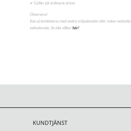
✔ Gäller på ordinarie priser
Observera!
Kan ej kombineras med andra erbjudanden eller redan nedsatta 
exkluderade. Se alla villkor
här!
KUNDTJÄNST