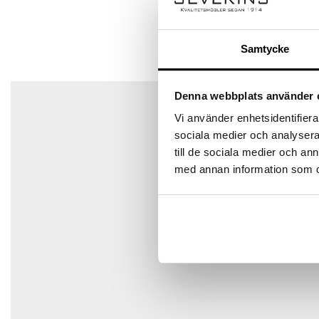
Ditt betyg
Samtycke
Din recension
*
Det finns inga frågor än
Denna webbplats använder 
Vi använder enhetsidentifierar
sociala medier och analysera 
Namn
*
till de sociala medier och a
med annan information som du 
E-post
*
Spara mitt namn, min e-postadress och webbplats i den