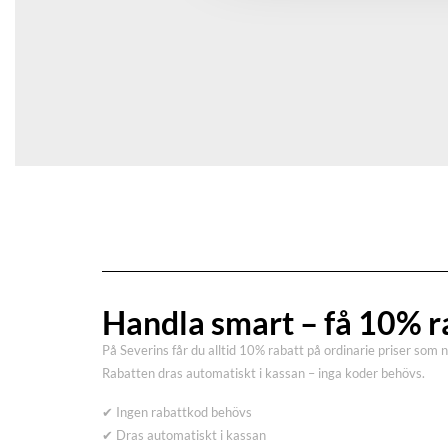
Handla smart – få 10% r
På Severins får du alltid 10% rabatt på ordinarie priser som 
Rabatten dras automatiskt i kassan – inga koder behövs.
✔ Ingen rabattkod behövs
✔ Dras automatiskt i kassan