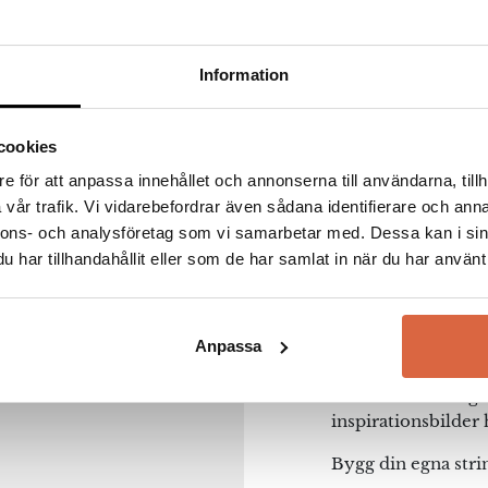
Information
cookies
String 
e för att anpassa innehållet och annonserna till användarna, tillh
vår trafik. Vi vidarebefordrar även sådana identifierare och anna
nnons- och analysföretag som vi samarbetar med. Dessa kan i sin
String Furniture ä
har tillhandahållit eller som de har samlat in när du har använt 
String-hyllan. Str
lika älskad och mo
till. Formgivninge
är inget annat än k
Anpassa
luftig har den fån
Kika in hos String 
na webbläsare till nästa gång jag skriver en kommentar.
inspirationsbilder 
Bygg din egna str