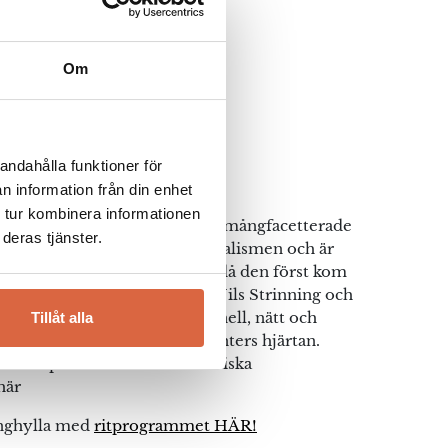
Om
Furniture
andahålla funktioner för
n information från din enhet
 tur kombinera informationen
r vida känd för den fantastiskt mångfacetterade
deras tjänster.
inghyllan är en ikon för minimalismen och är
dern i dag som den var 1949, då den först kom
n av
Stringhyllor
är signerad Nils Strinning och
lassiskt skandinavisk. Funktionell, nätt och
Tillåt alla
gat många medvetna konsumenters hjärtan.
och inspireras av deras fantastiska
här
inghylla med
ritprogrammet HÄR!