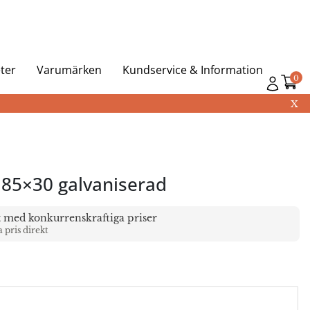
ter
Varumärken
Kundservice & Information
0
X
l 85×30 galvaniserad
t med konkurrenskraftiga priser
a pris direkt