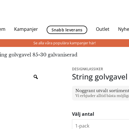
Hem
Kampanjer
Outlet
Nyhe
Snabb leverans
Se alla våra populära kampanjer här!
ing golvgavel 85×30 galvaniserad
DESIGNKLASSIKER
String golvgave
Noggrant utvalt sortimen
Vi erbjuder alltid bästa möjlig
Välj antal