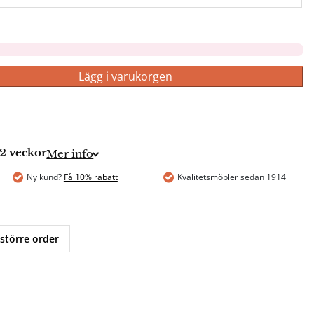
Lägg i varukorgen
2 veckor
Mer info
Ny kund?
Få 10% rabatt
Kvalitetsmöbler sedan 1914
 större order