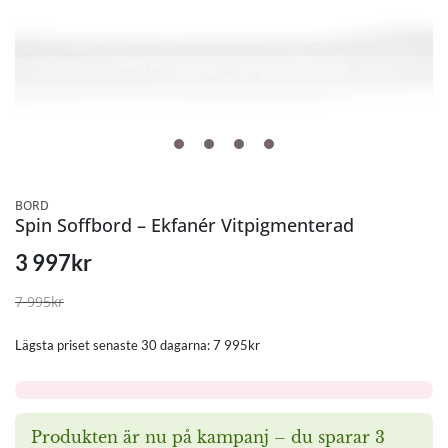
BORD
Spin Soffbord – Ekfanér Vitpigmenterad
3 997
kr
7 995
kr
Lägsta priset senaste 30 dagarna:
7 995
kr
Produkten är nu på kampanj – du sparar 3