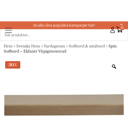
Se alla våra populära kampanjer här!
X
0
Hem
>
Svenska Hem
>
Vardagsrum
>
Soffbord & småbord
> Spin
Soffbord – Ekfanér Vitpigmenterad
50%