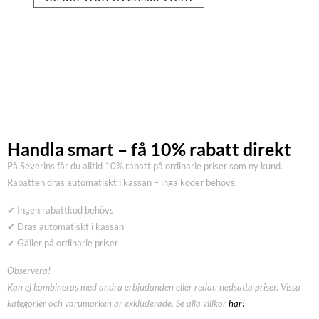
Handla smart – få 10% rabatt direkt
På Severins får du alltid 10% rabatt på ordinarie priser som ny kund.
Rabatten dras automatiskt i kassan – inga koder behövs.
✔ Ingen rabattkod behövs
✔ Dras automatiskt i kassan
✔ Gäller på ordinarie priser
Observera!
Kan ej kombineras med andra erbjudanden eller redan nedsatta priser. Vissa
kategorier och varumärken är exkluderade. Se alla villkor
här!