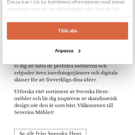
Dessa kan i sin tur kombinera informationen med annan
hem och kontor. Oavsett om du söker en
Vikt: 15 kg
information som du har tillhandahållit eller som de har
elegant soffa, en stilren matgrupp eller
samlat in när du har använt deras tjänster.
praktiska förvaringslösningar, har Svenska
Förpackningsmått: 140x70x8 cm
Hem något för dig.
Tillåt alla
Kända för hållbara material och tidlös estetik,
Artnr:
erbjuder Svenska Hem möbler som passar
66321_1
Anpassa
alla inredningsstilar – från klassiskt till
modernt. Med över 100 års erfarenhet hjälper
Leveranstid:
vi dig att hitta de perfekta möblerna och
I webblager, ca 1–3 veckor
erbjuder även inredningstjänster och digitala
skisser för att förverkliga dina idéer.
Skötselråd:
Utforska vårt sortiment av Svenska Hem-
Vi rekommenderar
möbler och låt dig inspireras av skandinavisk
Furniture Polish
design när den är som bäst. Välkommen till
från Leather Master Scandinavia för regelbundet
Severins Möbler!
underhåll.
Se allt från Svenska Hem