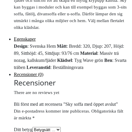
fjäder och silicon för att skapa en mysig krypupp känsla. Sky
kan byggas i moduler och kan till exempel byggas som 3-sits
soffa, fåtölj, divansoffa eller u-soffa. Därför lämpar den sig
utmärkt i många olika miljöer och hem. Välj mellan flertalet
olika klädslar.
Egenskaper
Design
: Svenska Hem
Mått
: Bredd: 320, Djup: 207, Höjd:
89, Sitthöjd: 45, Sittdjup: 93/76 cm
Material
: Massiv trä
nozag, kallskum/fjäder
Klädsel
: Tyg Wave grön
Ben
: Svarta
träben
Leveranstid
: Beställningsvara
Recensioner (0)
Recensioner
There are no reviews yet
Bli först med att recensera ”Sky soffa med öppet avslut”
Din e-postadress kommer inte publiceras.
Obligatoriska fält
är märkta
*
Ditt betyg