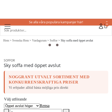
Se alla våra populära kampanjer här!
X
0
Hem
>
Svenska Hem
>
Vardagsrum
>
Soffor
> Sky soffa med öppet avslut
SOFFOR
Sky soffa med öppet avslut
NOGGRANT UTVALT SORTIMENT MED
KONKURRENSKRAFTIGA PRISER
Vi erbjuder alltid bästa möjliga pris direkt
Välj utförande
Rensa