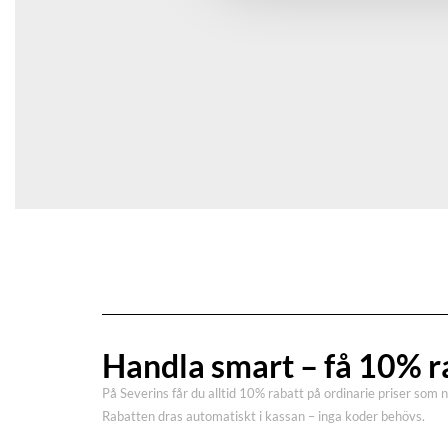
Din e-postadress kommer inte publiceras.
Obligatoriska 
Ditt betyg
Din recension
*
Namn
*
E-post
*
Handla smart – få 10% r
Spara mitt namn, min e-postadress och webbplats i den
På Severins får du alltid 10% rabatt på ordinarie priser som 
Rabatten dras automatiskt i kassan – inga koder behövs.