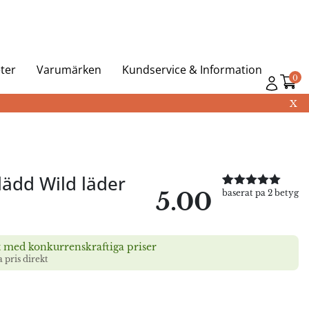
ter
Varumärken
Kundservice & Information
0
X
lädd Wild läder
5.00
baserat pa 2 betyg
Betygsatt
2
5.00
av 5
baserat på
kundrecensioner
t med konkurrenskraftiga priser
a pris direkt