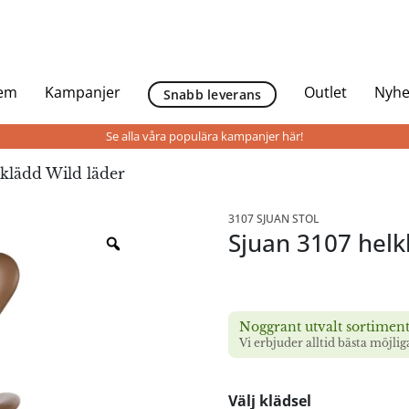
Hem
Kampanjer
Outlet
Nyhe
Snabb leverans
Se alla våra populära kampanjer här!
lklädd Wild läder
3107 SJUAN STOL
Sjuan 3107 helk
Noggrant utvalt sortimen
Vi erbjuder alltid bästa möjlig
Välj klädsel