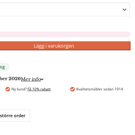
Lägg i varukorgen
ing
mber 2026
Mer info
Ny kund?
Få 10% rabatt
Kvalitetsmöbler sedan 1914
 större order