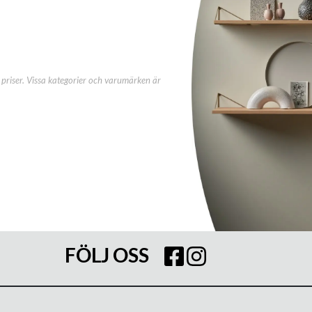
priser. Vissa kategorier och varumärken är
FÖLJ OSS