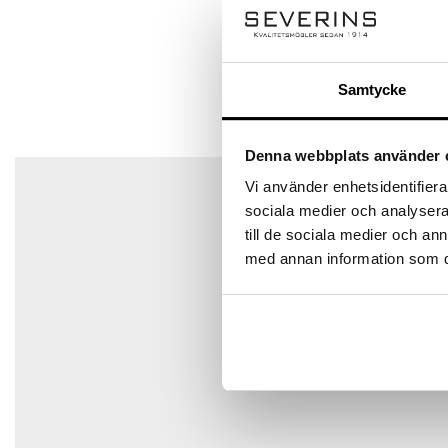
Ställ en fråga
Baserat på 2 recensioner
Samtycke
Det finns inga frågor än
Denna webbplats använder 
Therese F.
–
juli 2, 2024
Vi använder enhetsidentifierar
sociala medier och analysera 
till de sociala medier och a
med annan information som du 
Bo Angelstrand
–
november 21, 2024
Stolen var enligt förväntan men en av stolarna 
Lägg till en recension