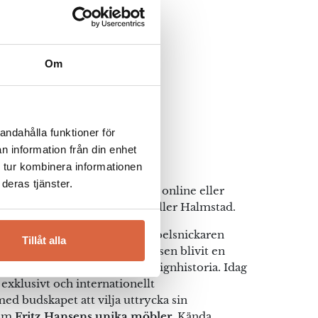
Om
t
5
andahålla funktioner för
(0)
Hansen
n information från din enhet
 tur kombinera informationen
deras tjänster.
ng från Fritz Hansen. Handla online eller
t
5
a möbelvaruhus i Jönköping eller Halmstad.
ades år 1872 av visionäre möbelsnickaren
Tillåt alla
ch sedan dess har Fritz Hansen blivit en
(0)
e dansk och internationell designhistoria. Idag
 exklusivt och internationellt
d budskapet att vilja uttrycka sin
nom
Fritz Hansens unika möbler
. Kända