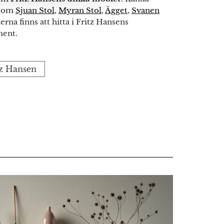
 som
Sjuan Stol
,
Myran Stol
,
Ägget
,
Svanen
na finns att hitta i Fritz Hansens
ment.
itz Hansen