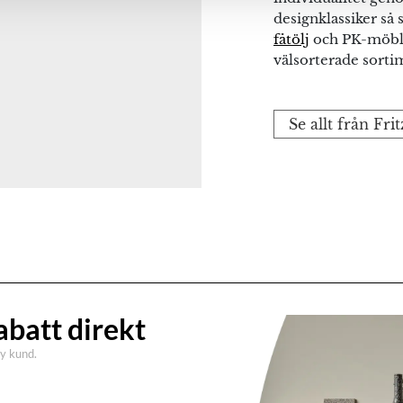
fält är märkta
*
designklassiker så
fåtölj
och PK-möbler
välsorterade sorti
Se allt från Fr
abatt direkt
na webbläsare till nästa gång jag skriver en kommentar.
ny kund.