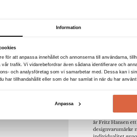
3
0%
2
0%
1
0%
Information
cookies
Betygsat
av 5
e för att anpassa innehållet och annonserna till användarna, tillh
(0)
Fritz 
vår trafik. Vi vidarebefordrar även sådana identifierare och anna
nnons- och analysföretag som vi samarbetar med. Dessa kan i sin
har tillhandahållit eller som de har samlat in när du har använt 
Möbler och belysni
Betygsat
av 5
besök något av vår
fick bytas ut pga tryckmärken
Fritz Hansen grund
Anpassa
med samma namn, o
(0)
naturlig del av båd
är Fritz Hansen ett
designvarumärke me
individualitet ge