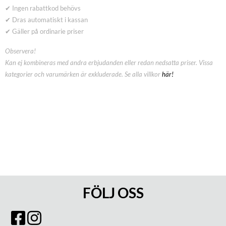
✔ Ingen rabattkod behövs
✔ Dras automatiskt i kassan
✔ Gäller på ordinarie priser
Observera!
Kan ej kombineras med andra erbjudanden eller redan nedsatta priser. Vissa
kategorier och varumärken är exkluderade. Se alla villkor
här!
FÖLJ OSS