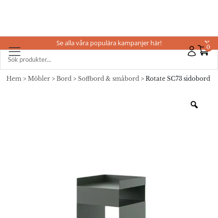
Se alla våra populära kampanjer här!
X
0
Hem
>
Möbler
>
Bord
>
Soffbord & småbord
> Rotate SC73 sidobord