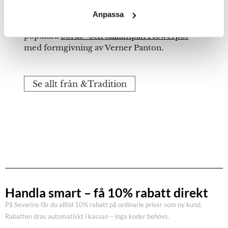
Jacobsen är några av &Traditions mest kända
och omtyckta samarbetspartners. Från
Anpassa
&Tradition finner du bland annat den
populära
bords- och taklampan Flowerpot
med formgivning av Verner Panton.
Se allt från &Tradition
Handla smart – få 10% rabatt direkt
På Severins får du alltid 10% rabatt på ordinarie priser som ny kund.
Rabatten dras automatiskt i kassan – inga koder behövs.