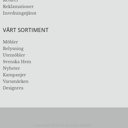
Reklamationer
Inredningstjänst
VÅRT SORTIMENT
Möbler
Belysning
Utemöbler
Svenska Hem
Nyheter
Kampanjer
Varumärken
Designrea
Copyright 2026
©
Severins Möbler
ÖVER 112 ÅR I BRANSCHEN