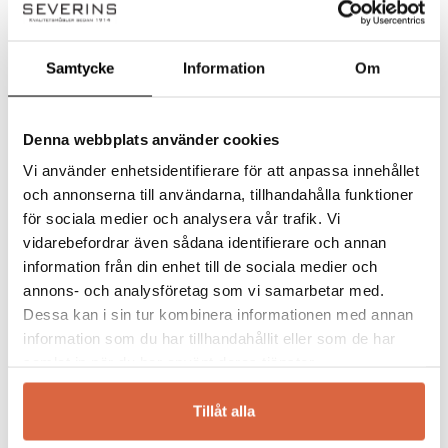
Det finns inga frågor än
Din recension
*
Samtycke
Information
Om
Denna webbplats använder cookies
Namn
*
Vi använder enhetsidentifierare för att anpassa innehållet
och annonserna till användarna, tillhandahålla funktioner
för sociala medier och analysera vår trafik. Vi
E-post
vidarebefordrar även sådana identifierare och annan
*
&Tradition
information från din enhet till de sociala medier och
annons- och analysföretag som vi samarbetar med.
&Tradition är ett danskt designföretag med
Dessa kan i sin tur kombinera informationen med annan
Spara mitt namn, min e-postadress och webbplats i
rötter i nordisk tradition kombinerat med
information som du har tillhandahållit eller som de har
denna webbläsare till nästa gång jag skriver en
modern design i framkant. &Traditions
samlat in när du har använt deras tjänster.
kommentar.
specialitet är belysningsarmaturer, men de
skapar även mindre möbler och
Tillåt alla
heminredning. Verner Panton och Arne